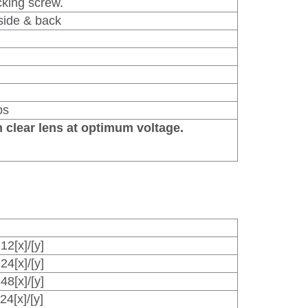
cking screw.
 side & back
bs
clear lens at optimum voltage.
[x]/[y]
[x]/[y]
[x]/[y]
[x]/[y]