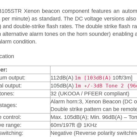
105STR Xenon beacon component features an automati
s per minute) as standard. The DC voltage versions also
 and double-strike flash rates. The double strike flash ra
n alternative alarm tones on the horn sounder) enabling 
larm condition.
cation
er:
um output:
112dB(A)
10ft/3m]
1m [103dB(A)
l output:
105dB(A)
1m +/-3dB Tone 2 {96
tones:
32 (UKOOA / PFEER compliant)
Alarm horn:3, Xenon Beacon (DC o
 stages:
Double strike pattern can be remot
 control:
Max. 105dB(A); Min. 96dB(A) – To
ve range:
60m/197ft @ 1KHz
switching:
Negative (Reverse polarity switchin