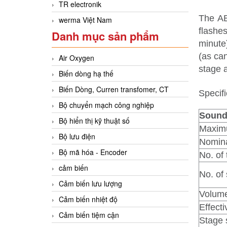
TR electronik
The AB
werma Việt Nam
flashe
Danh mục sản phẩm
minute)
(as ca
Air Oxygen
stage a
Biến dòng hạ thế
Biến Dòng, Curren transfomer, CT
Specifi
Bộ chuyển mạch công nghiệp
Sound
Bộ hiển thị kỹ thuật số
Maxim
Bộ lưu điện
Nomina
Bộ mã hóa - Encoder
No. of 
cảm biến
No. of
Cảm biến lưu lượng
Volume
Cảm biến nhiệt độ
Effecti
Cảm biến tiệm cận
Stage 