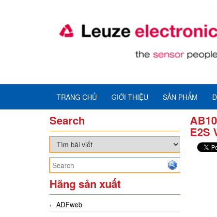
TRANG CHỦ
GIỚI THIỆU
SẢN PHẨM
D
Search
AB10
E2S 
Hãng sản xuất
ADFweb