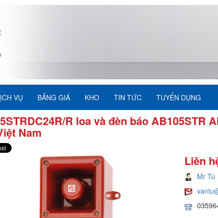
ỊCH VỤ
BẢNG GIÁ
KHO
TIN TỨC
TUYỂN DỤNG
5STRDC24R/R loa và đèn báo AB105STR Al
Việt Nam
Liên h
Mr Tú
vantu
03596