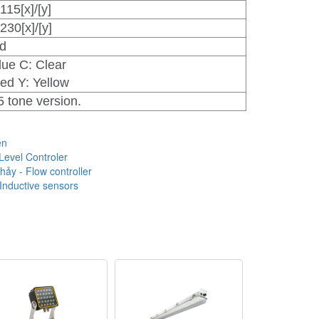
5[x]/[y]
0[x]/[y]
ed
lue C: Clear
ed Y: Yellow
5 tone version.
ện
Level Controler
ảy - Flow controller
Inductive sensors