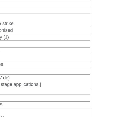
 strike
ronised
y (J)
.
es
V dc)
stage applications.]
BS