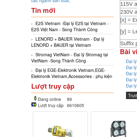
các ngành sản xuất,
115V 
Tin mới
230V 
[x] = E
E2S Vietnam -Đại lý E2S tại Vietnam -
E2S Việt Nam - Song Thành Công
[y] = L
LENORD + BAUER Vietnam - Đại lý
Suffix
LENORD + BAUER tại Vietnam
Bài v
Stromag VietNam - Đại lý Stromag tại
VietNam -Song Thành Công
Đại l
Đại l
Đại lý EGE-Elektronik Vietnam,EGE-
Đại l
Elektronik Vietnam,Accessories - phụ kiện
Đại l
Lượt truy cập
Đại l
Trư
Đang online
89
Lượt truy cập
6610605