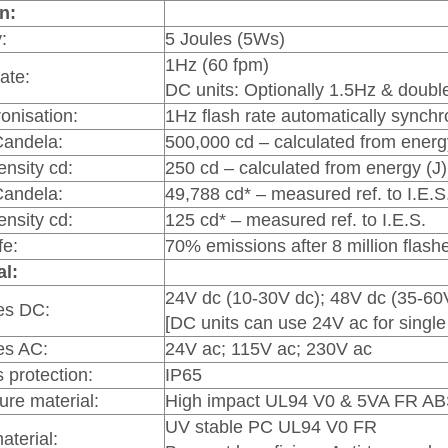
n:
:
5 Joules (5Ws)
1Hz (60 fpm)
ate:
DC units: Optionally 1.5Hz & double
onisation:
1Hz flash rate automatically synch
andela:
500,000 cd – calculated from energ
tensity cd:
250 cd – calculated from energy (J)
andela:
49,788 cd* – measured ref. to I.E.S
tensity cd:
125 cd* – measured ref. to I.E.S.
fe:
70% emissions after 8 million flash
l:
24V dc (10-30V dc); 48V dc (35-60
es DC:
[DC units can use 24V ac for single 
es AC:
24V ac; 115V ac; 230V ac
 protection:
IP65
ure material:
High impact UL94 V0 & 5VA FR A
UV stable PC UL94 V0 FR
aterial: