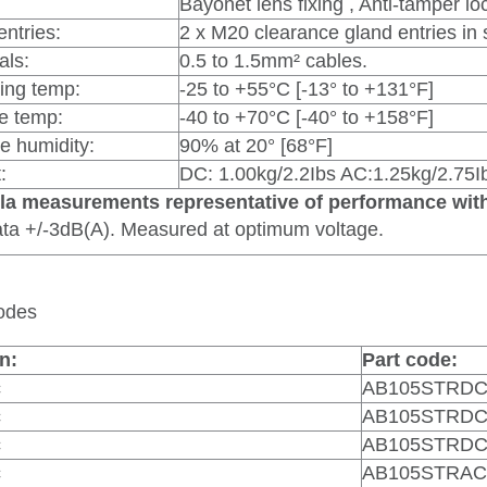
Bayonet lens fixing , Anti-tamper lo
entries:
2 x M20 clearance gland entries in
als:
0.5 to 1.5mm² cables.
ing temp:
-25 to +55°C [-13° to +131°F]
e temp:
-40 to +70°C [-40° to +158°F]
ve humidity:
90% at 20° [68°F]
:
DC: 1.00kg/2.2Ibs AC:1.25kg/2.75I
a measurements representative of performance with 
ta +/-3dB(A). Measured at optimum voltage.
odes
n:
Part code:
c
AB105STRDC12
c
AB105STRDC24
c
AB105STRDC48
c
AB105STRAC24