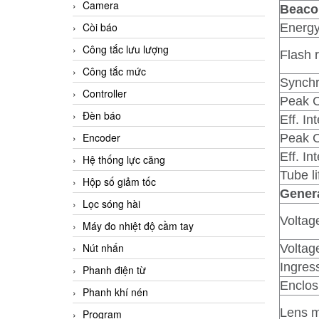
Camera
Beaco
Còi báo
Energy
Công tắc lưu lượng
Flash r
Công tắc mức
Synchr
Controller
Peak C
Đèn báo
Eff. In
Encoder
Peak C
Eff. In
Hệ thống lực căng
Tube li
Hộp số giảm tốc
Genera
Lọc sóng hài
Voltag
Máy đo nhiệt độ cầm tay
Nút nhấn
Voltag
Ingress
Phanh điện từ
Enclos
Phanh khí nén
Lens m
Program