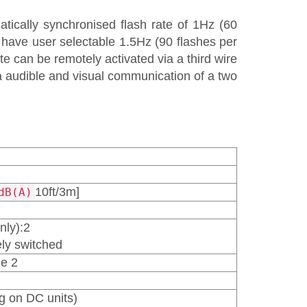
cally synchronised flash rate of 1Hz (60
 have user selectable 1.5Hz (90 flashes per
te can be remotely activated via a third wire
a audible and visual communication of a two
10ft/3m]
dB(A)
nly):2
ely switched
ne 2
g on DC units)