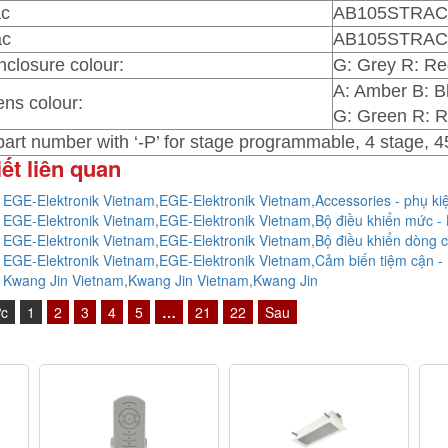
ac
AB105STRAC11
ac
AB105STRAC23
nclosure colour:
G: Grey R: R
A: Amber B: B
ens colour:
G: Green R: R
 part number with ‘-P’ for stage programmable, 4 stage, 4
iết liên quan
ý EGE-Elektronik Vietnam,EGE-Elektronik Vietnam,Accessories - phụ ki
ý EGE-Elektronik Vietnam,EGE-Elektronik Vietnam,Bộ điều khiển mức - 
ý EGE-Elektronik Vietnam,EGE-Elektronik Vietnam,Bộ điều khiển dòng ch
ý EGE-Elektronik Vietnam,EGE-Elektronik Vietnam,Cảm biến tiệm cận - 
ý Kwang Jin Vietnam,Kwang Jin Vietnam,Kwang Jin
ớc
1
2
3
4
5
…
21
22
Sau