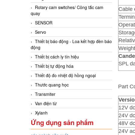
Rotary cam switches/ Công tắc cam
Cable 
quay
Termin
SENSOR
Operat
Servo
Storag
Relati
Thiết bị báo động - Loa kết hợp đèn báo
động
Weight
Candel
Thiết bị cách ly tín hiệu
SPL da
Thiết bị tự động hóa
Thiết độ đo nhiệt độ hồng ngoại
Thước quang học
Part C
Transmiter
Versio
Van điện từ
12V d
Xylanh
24V d
Ứng dụng sản phẩm
48V d
24V a