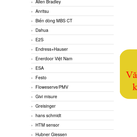
Allen Bradley
Anritsu
Biến dòng MBS CT
Dahua
E2S
Endress+Hauser
Enerdoor Việt Nam
ESA
Festo
Floweserve/PMV
Givi misure
Greisinger
hans schmidt
HTM sensor
Hubner Giessen