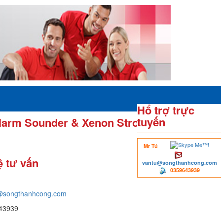
Hổ trợ trực
tuyến
arm Sounder & Xenon Strobe,
Mr Tú
ệ tư vấn
vantu@songthanhcong.com
0359643939
@songthanhcong.com
43939