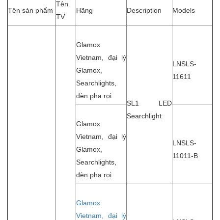
Tên
Tên sản phẩm
Hãng
Description
Models
TV
Glamox
Vietnam, đại lý
LNSLS-
Glamox,
11611
Searchlights,
đèn pha rọi
SL1 LED
Searchlight
Glamox
Vietnam, đại lý
LNSLS-
Glamox,
11011-B
Searchlights,
đèn pha rọi
Glamox
Vietnam, đại lý