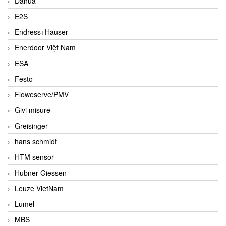
Dahua
E2S
Endress+Hauser
Enerdoor Việt Nam
ESA
Festo
Floweserve/PMV
Givi misure
Greisinger
hans schmidt
HTM sensor
Hubner Giessen
Leuze VietNam
Lumel
MBS