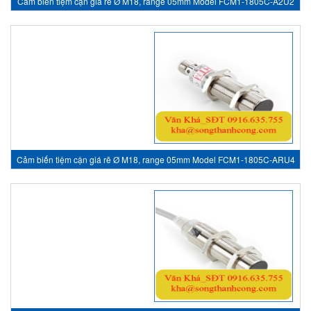
Cảm biến tiệm cận giá rẽ Ø M18, range 05mm Model FCM1-1805C-A2U2
- inductive sensor, HTM Sensor Việt Nam
Cảm biến tiệm cận giá rẽ Ø M18, range 05mm Model FCM1-1805C-ARU4
- inductive sensor, HTM Sensor Việt Nam