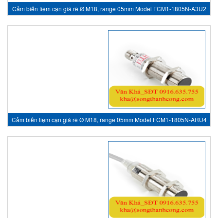
Cảm biến tiệm cận giá rẽ Ø M18, range 05mm Model FCM1-1805N-A3U2
- inductive sensor, HTM Sensor Việt Nam
Cảm biến tiệm cận giá rẽ Ø M18, range 05mm Model FCM1-1805N-ARU4
- inductive sensor, HTM Sensor Việt Nam