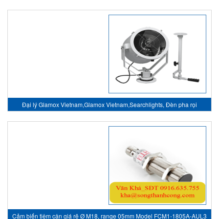
Đại lý Glamox Vietnam,Glamox Vietnam,Searchlights, Đèn pha rọi
Cảm biến tiệm cận giá rẽ Ø M18, range 05mm Model FCM1-1805A-AUL3