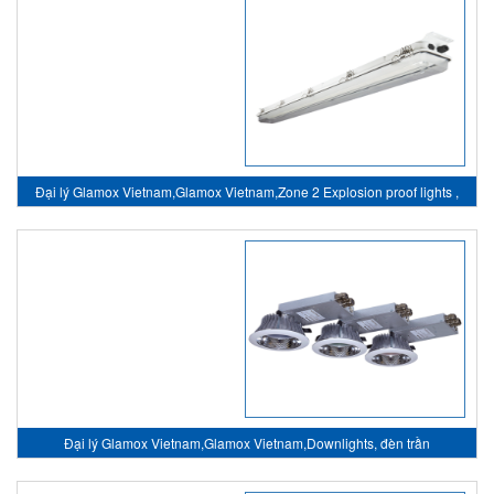
Đại lý Glamox Vietnam,Glamox Vietnam,Zone 2 Explosion proof lights ,
Đèn chống cháy nổ Zone 66
Đại lý Glamox Vietnam,Glamox Vietnam,Downlights, đèn trần