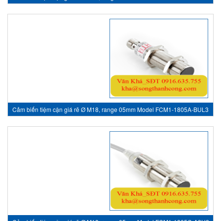
- inductive sensor, HTM Sensor Việt Nam
Cảm biến tiệm cận giá rẽ Ø M18, range 05mm Model FCM1-1805A-BUL3
- inductive sensor, HTM Sensor Việt Nam