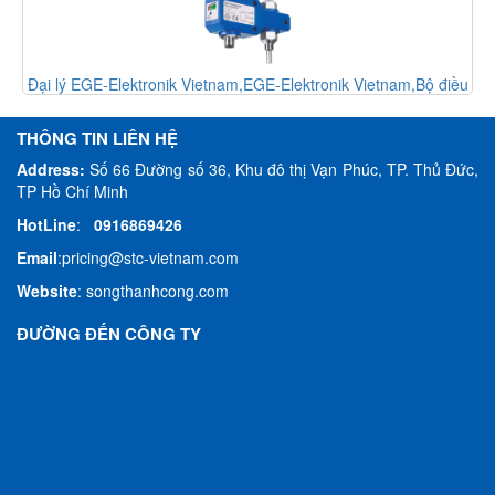
i lý EGE-Elektronik Vietnam,EGE-Elektronik Vietnam,Bộ điều
Đại l
khiển dòng chảy - Flow controller
THÔNG TIN LIÊN HỆ
Address:
Số 66 Đường số 36, Khu đô thị Vạn Phúc, TP. Thủ Đức,
TP Hồ Chí Minh
HotLine
:
0916869426
Email
:
pricing@stc-vietnam.com
Website
:
songthanhcong.com
ĐƯỜNG ĐẾN CÔNG TY