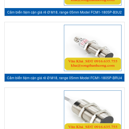
Cảm biến tiệm cận giá rẽ Ø M18, range 05mm Model FCM1-1805P-B3U2
- inductive sensor, HTM Sensor Việt Nam
Cảm biến tiệm cận giá rẽ Ø M18, range 05mm Model FCM1-1805P-BRU4
- inductive sensor, HTM Sensor Việt Nam