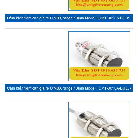
Cảm biến tiệm cận giá rẽ Ø M30, range 10mm Model FCM1-3010A-B3L2 -
inductive sensor, HTM Sensor Việt Nam
Cảm biến tiệm cận giá rẽ Ø M30, range 10mm Model FCM1-3010A-BUL3-
A - inductive sensor, HTM Sensor Việt Nam