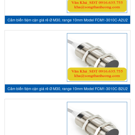
Cảm biến tiệm cận giá rẽ Ø M30, range 10mm Model FCM1-3010C-A2U2
- inductive sensor, HTM Sensor Việt Nam
Cảm biến tiệm cận giá rẽ Ø M30, range 10mm Model FCM1-3010C-B2U2
- inductive sensor, HTM Sensor Việt Nam