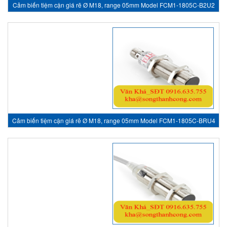
Cảm biến tiệm cận giá rẽ Ø M18, range 05mm Model FCM1-1805C-B2U2
- inductive sensor, HTM Sensor Việt Nam
Cảm biến tiệm cận giá rẽ Ø M18, range 05mm Model FCM1-1805C-BRU4
- inductive sensor, HTM Sensor Việt Nam