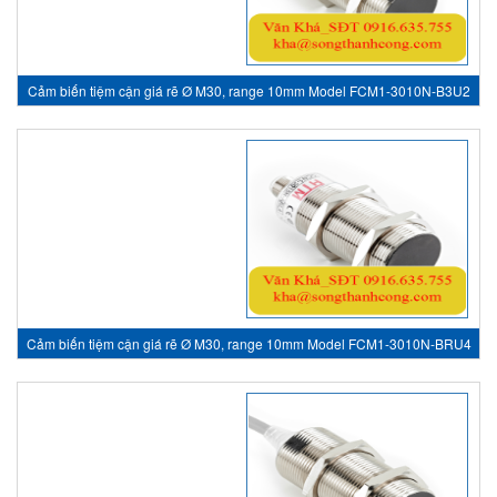
Cảm biến tiệm cận giá rẽ Ø M30, range 10mm Model FCM1-3010N-B3U2
- inductive sensor, HTM Sensor Việt Nam
Cảm biến tiệm cận giá rẽ Ø M30, range 10mm Model FCM1-3010N-BRU4
- inductive sensor, HTM Sensor Việt Nam