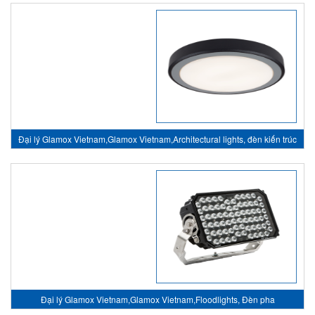
Đại lý Glamox Vietnam,Glamox Vietnam,Architectural lights, đèn kiến trúc
Đại lý Glamox Vietnam,Glamox Vietnam,Floodlights, Đèn pha