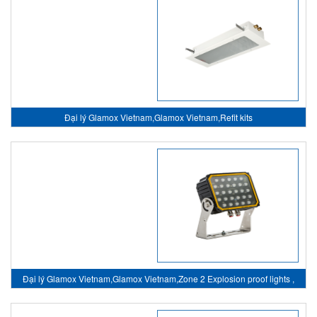
Đại lý Glamox Vietnam,Glamox Vietnam,Refit kits
Đại lý Glamox Vietnam,Glamox Vietnam,Zone 2 Explosion proof lights ,
Đèn chống cháy nổ Zone 46