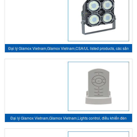
Đại lý Glamox Vietnam,Glamox Vietnam,CSA/UL listed products, các sản
phẩm tiêu chuẩn CSA/UL
Đại lý Glamox Vietnam,Glamox Vietnam,Lights control, điều khiển đèn