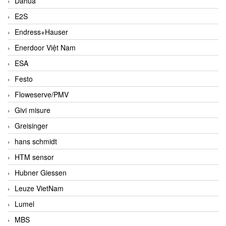
Dahua
E2S
Endress+Hauser
Enerdoor Việt Nam
ESA
Festo
Floweserve/PMV
Givi misure
Greisinger
hans schmidt
HTM sensor
Hubner Giessen
Leuze VietNam
Lumel
MBS