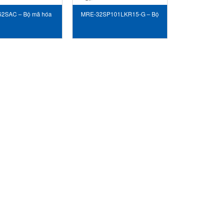
2SAC – Bộ mã hóa
MRE-32SP101LKR15-G – Bộ
ng quay – NSD
mã hóa vòng quay – NSD