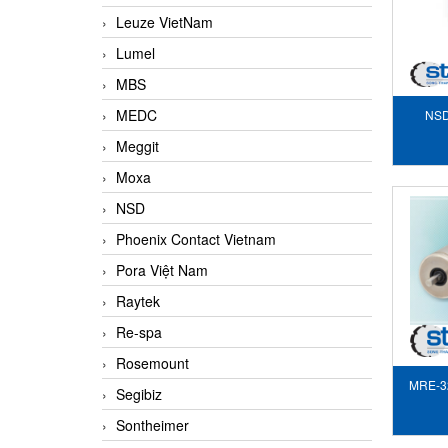
Leuze VietNam
Lumel
MBS
MEDC
NSD
chuy
Meggit
Moxa
NSD
Phoenix Contact Vietnam
Pora Việt Nam
Raytek
Re-spa
Rosemount
MRE-3
Segibiz
A
Sontheimer