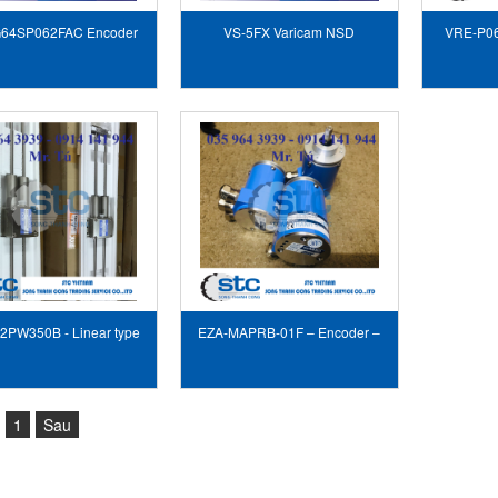
64SP062FAC Encoder
VS-5FX Varicam NSD
VRE-P06
biến vòng quay NSD
vò
VietNam
2PW350B - Linear type
EZA-MAPRB-01F – Encoder –
ODER Sensor – NSD
NSD
1
Sau