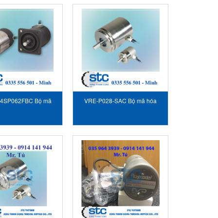
4SP062FBC Bộ mã
VRE-P028-SAC Bộ mã hóa
 - Encoder NSD
vòng quay NSD