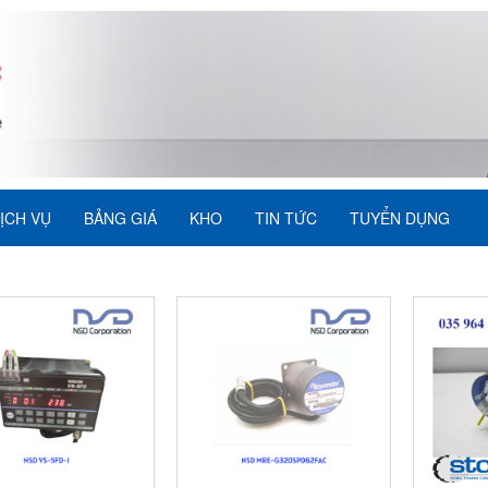
ỊCH VỤ
BẢNG GIÁ
KHO
TIN TỨC
TUYỂN DỤNG