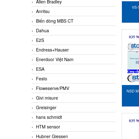
Allen Bradley
VS-
Anritsu
Biến dòng MBS CT
Dahua
E2S
Endress+Hauser
Enerdoor Việt Nam
ESA
Festo
Floweserve/PMV
NSD M
Givi misure
b
Greisinger
hans schmidt
HTM sensor
Hubner Giessen