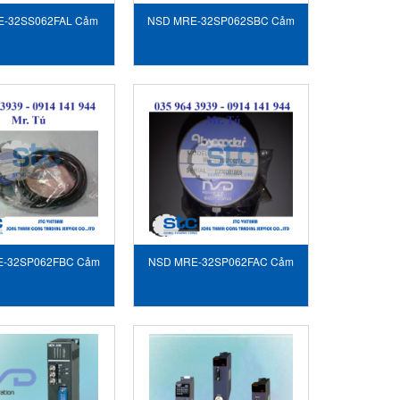
E-32SS062FAL Cảm
NSD MRE-32SP062SBC Cảm
n NSD Vietnam
biến NSD Vietnam
-32SP062FBC Cảm
NSD MRE-32SP062FAC Cảm
n NSD Vietnam
biến NSD Vietnam