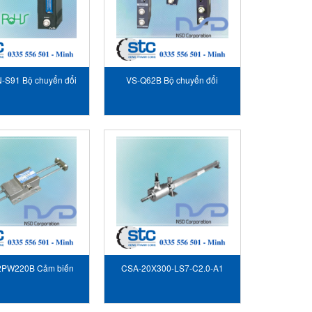
-S91 Bộ chuyển đổi
VS-Q62B Bộ chuyển đổi
đầu ra NSD
Module PLC NSD
2PW220B Cảm biến
CSA-20X300-LS7-C2.0-A1
SOCODER NSD
Cảm biến vị trí NSD