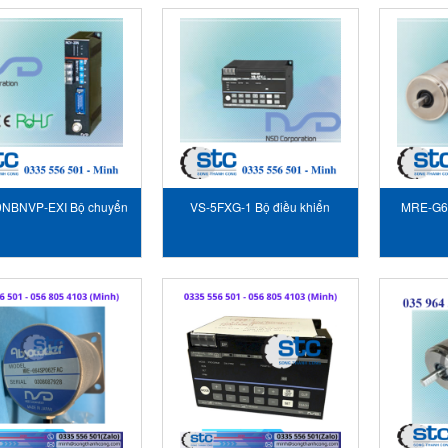
NBNVP-EXI Bộ chuyển
VS-5FXG-1 Bộ điều khiển
MRE-G6
đổi đầu ra NSD
VARICAM NSD
hóa