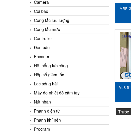
Camera
MRE-G
Còi báo
Cảm 
Công tắc lưu lượng
Công tắc mức
Controller
Đèn báo
Encoder
Hệ thống lực căng
Hộp số giảm tốc
Lọc sóng hài
VLS-51
Máy đo nhiệt độ cầm tay
ABSOC
Nút nhấn
Phanh điện từ
Trước
Phanh khí nén
Program