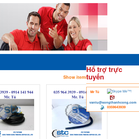
Hổ trợ trực
tuyến
Show items
Mr Tú
vantu@songthanhcong.com
0359643939