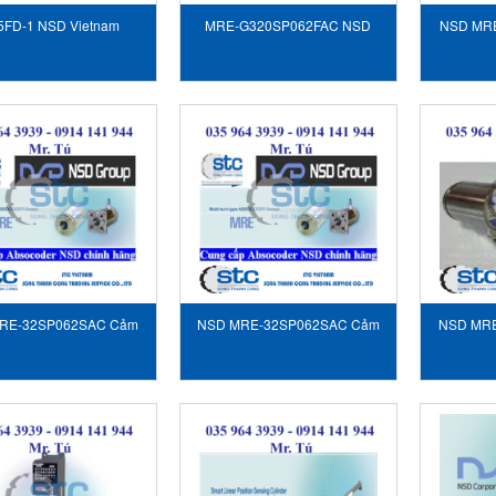
5FD-1 NSD Vietnam
MRE-G320SP062FAC NSD
NSD MR
Vietnam
biế
RE-32SP062SAC Cảm
NSD MRE-32SP062SAC Cảm
NSD MRE
iến NSD Vietnam
biến NSD Vietnam
biế