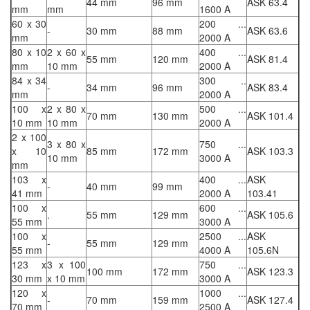
44 mm
96 mm
ASK 63.4
mm
mm
1600 A
60 x 30
200 ...
-
30 mm
88 mm
ASK 63.6
mm
2000 A
80 x 10
2 x 60 x
400 ...
55 mm
120 mm
ASK 81.4
mm
10 mm
2000 A
84 x 34
300 ..
-
34 mm
96 mm
ASK 83.4
mm
2000 A
100 x
2 x 80 x
500 ...
70 mm
130 mm
ASK 101.4
10 mm
10 mm
2000 A
2 x 100
3 x 80 x
750 ...
x 10
85 mm
172 mm
ASK 103.3
10 mm
3000 A
mm
103 x
400 ...
ASK
-
40 mm
99 mm
41 mm
2000 A
103.41
100 x
600 ...
.
55 mm
129 mm
ASK 105.6
55 mm
3000 A
100 x
2500 ...
ASK
-
55 mm
129 mm
55 mm
4000 A
105.6N
123 x
3 x 100
750 ...
100 mm
172 mm
ASK 123.3
30 mm
x 10 mm
3000 A
120 x
1000 ...
-
70 mm
159 mm
ASK 127.4
70 mm
2500 A