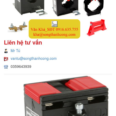
Liên hệ tư vấn
Mr Tú
vantu@songthanhcong.com
0359643939