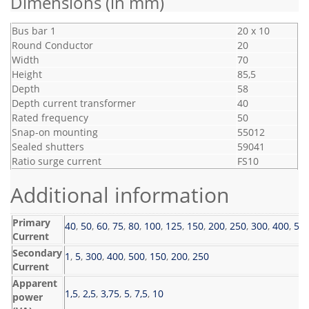
Dimensions (in mm)
Bus bar 1
20 x 10
Round Conductor
20
Width
70
Height
85,5
Depth
58
Depth current transformer
40
Rated frequency
50
Snap-on mounting
55012
Sealed shutters
59041
Ratio surge current
FS10
Additional information
Primary
40
,
50
,
60
,
75
,
80
,
100
,
125
,
150
,
200
,
250
,
300
,
400
,
50
Current
Secondary
1
,
5
,
300
,
400
,
500
,
150
,
200
,
250
Current
Apparent
1,5
,
2,5
,
3,75
,
5
,
7,5
,
10
power