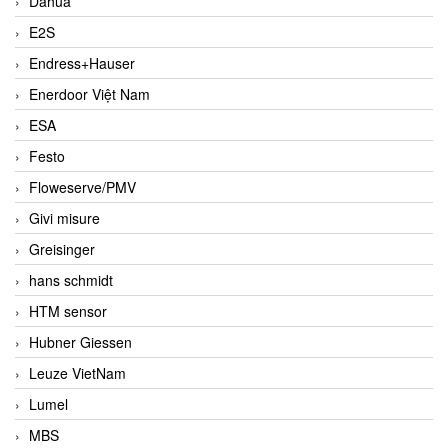
Dahua
E2S
Endress+Hauser
Enerdoor Việt Nam
ESA
Festo
Floweserve/PMV
Givi misure
Greisinger
hans schmidt
HTM sensor
Hubner Giessen
Leuze VietNam
Lumel
MBS