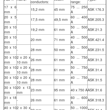
conductors:
range:
17 x 6
75 ... 250
-
15,2 mm
45 mm
ASK 176.3
mm
A
20 x 5
60 ... 400
-
17,5 mm
49,5 mm
ASK 205.3
mm
A
20 x 10
50 ... 500
-
19,2 mm
61 mm
ASK 21.3
mm
A
20 x 10
40 ... 500
-
20 mm
71 mm
ASK 421.4
mm
A
30 x 10
60 ... 500
-
28 mm
50 mm
ASK 231.5
mm
A
30 x 10
2 x 20 x
50 ... 750
26 mm
61 mm
ASK 31.3
mm
10 mm
A
30 x 10
2 x 20 x
50 ... 750
28 mm
61 mm
ASK 31.4
mm
10 mm
A
30 x 10
2 x 20 x
40 ... 750
28 mm
61 mm
ASK 31.5
mm
10 mm
A
30 x 10
20 x 13
23 mm
95 mm
40 x 750 A
ASK 31.6
mm
mm
31 x 18
60 ... 600
-
26 mm
61 mm
ASK 318.3
mm
A
40 x 10
2 x 30 x
50 ... 1000
32 mm
71 mm
ASK 41.4