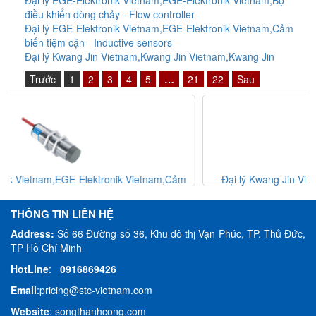
điều khiển dòng chảy - Flow controller
Đại lý EGE-Elektronik Vietnam,EGE-Elektronik Vietnam,Cảm
biến tiệm cận - Inductive sensors
Đại lý Kwang Jin Vietnam,Kwang Jin Vietnam,Kwang Jin
Trước
1
2
3
4
5
…
21
22
Sau
Đại lý Kwang Jin Vietnam,Kwang Jin Vietnam,Kwang Jin
THÔNG TIN LIÊN HỆ
Address:
Số 66 Đường số 36, Khu đô thị Vạn Phúc, TP. Thủ Đức,
TP Hồ Chí Minh
HotLine
:
0916869426
Email
:
pricing@stc-vietnam.com
Website
:
songthanhcong.com