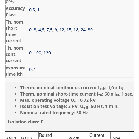
(VA)
Accuracy
0,5
,
1
Class
Th. nom.
short
0
,
3
,
4,5
,
7,5
,
9
,
12
,
15
,
18
,
24
,
30
time
current
Th. nom.
0
,
100
,
120
cont.
current
exposure
0
,
1
time ith
Therm. nominal continuous current I
: 1,0 x I
cth
N
Therm. nominal short-time current I
: 60 x I
, 1 sec.
th
N
Max. operating voltage U
: 0.72 kV
m
Isolation test voltage: 3 kV, U
, 50 Hz, 1 min.
eff
Nominal rated frequency: 50 Hz
Isolation class: E
Round
Current
Rail 1:
Rail 2:
Width:
Type: