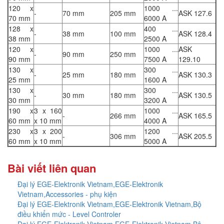
120 x
1000 ...
-
70 mm
205 mm
ASK 127.6
70 mm
6000 A
128 x
400 ...
-
38 mm
100 mm
ASK 128.4
38 mm
2500 A
120 x
1000 ...
ASK
-
90 mm
250 mm
90 mm
7500 A
129.10
130 x
300 ...
-
25 mm
180 mm
ASK 130.3
25 mm
1600 A
130 x
300 ...
-
30 mm
180 mm
ASK 130.5
30 mm
3200 A
190 x
3 x 160
1000 ...
-
266 mm
ASK 165.5
60 mm
x 10 mm
4000 A
230 x
3 x 200
1200 ...
-
306 mm
ASK 205.5
60 mm
x 10 mm
5000 A
Bài viết liên quan
Đại lý EGE-Elektronik Vietnam,EGE-Elektronik
Vietnam,Accessories - phụ kiện
Đại lý EGE-Elektronik Vietnam,EGE-Elektronik Vietnam,Bộ
điều khiển mức - Level Controler
Đại lý EGE-Elektronik Vietnam,EGE-Elektronik Vietnam,Bộ