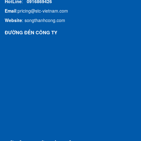
HotLine
:
0916869426
Email
:
pricing@stc-vietnam.com
Website
:
songthanhcong.com
ĐƯỜNG ĐẾN CÔNG TY