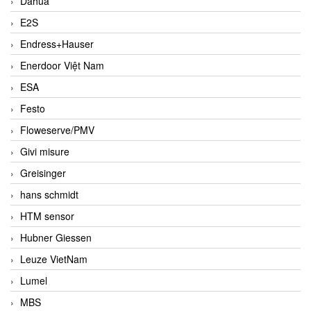
Dahua
E2S
Endress+Hauser
Enerdoor Việt Nam
ESA
Festo
Floweserve/PMV
Givi misure
Greisinger
hans schmidt
HTM sensor
Hubner Giessen
Leuze VietNam
Lumel
MBS