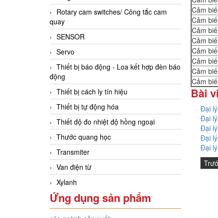
Cảm biế
Rotary cam switches/ Công tắc cam
Cảm biế
quay
Cảm biế
SENSOR
Cảm biế
Cảm biế
Servo
Cảm biế
Thiết bị báo động - Loa kết hợp đèn báo
Cảm biế
động
Cảm biế
Bài v
Thiết bị cách ly tín hiệu
Thiết bị tự động hóa
Đại l
Đại l
Thiết độ đo nhiệt độ hồng ngoại
Đại l
Thước quang học
Đại l
Đại l
Transmiter
Trư
Van điện từ
Xylanh
Ứng dụng sản phẩm