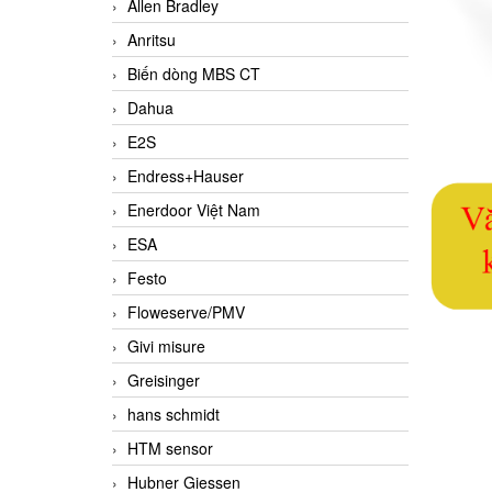
Allen Bradley
Anritsu
Biến dòng MBS CT
Dahua
E2S
Endress+Hauser
Enerdoor Việt Nam
ESA
Festo
Floweserve/PMV
Givi misure
Greisinger
hans schmidt
HTM sensor
Hubner Giessen