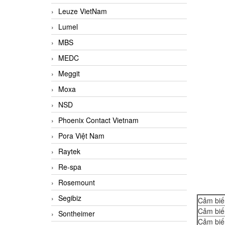
Leuze VietNam
Lumel
MBS
MEDC
Meggit
Moxa
NSD
Phoenix Contact Vietnam
Pora Việt Nam
Raytek
Re-spa
Rosemount
Segibiz
Cảm biế
Cảm biế
Sontheimer
Cảm biế