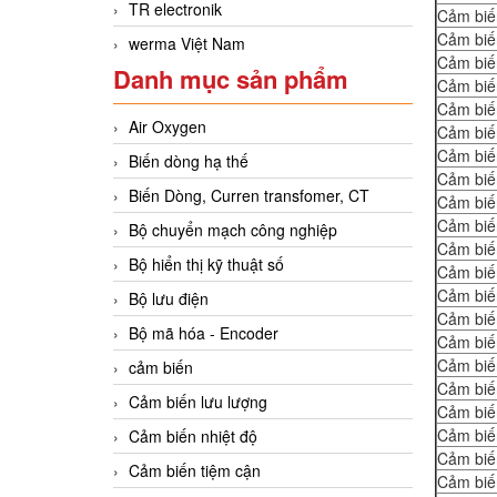
TR electronik
Cảm biế
Cảm biế
werma Việt Nam
Cảm biế
Danh mục sản phẩm
Cảm biế
Cảm biế
Air Oxygen
Cảm biế
Cảm biế
Biến dòng hạ thế
Cảm biế
Biến Dòng, Curren transfomer, CT
Cảm biế
Cảm biế
Bộ chuyển mạch công nghiệp
Cảm biế
Bộ hiển thị kỹ thuật số
Cảm biế
Cảm biế
Bộ lưu điện
Cảm biế
Bộ mã hóa - Encoder
Cảm biế
Cảm biế
cảm biến
Cảm biế
Cảm biến lưu lượng
Cảm biế
Cảm biế
Cảm biến nhiệt độ
Cảm biế
Cảm biến tiệm cận
Cảm biế