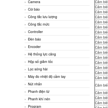
Camera
Cảm biế
Cảm biế
Còi báo
Cảm biế
Công tắc lưu lượng
Cảm biế
Cảm biế
Công tắc mức
Cảm biế
Controller
Cảm biế
Cảm biế
Đèn báo
Cảm biế
Encoder
Cảm biế
Cảm biế
Hệ thống lực căng
Cảm biế
Hộp số giảm tốc
Cảm biế
Cảm biế
Lọc sóng hài
Cảm biế
Máy đo nhiệt độ cầm tay
Cảm biế
Nút nhấn
Cảm biế
Phanh điện từ
Cảm biế
Cảm biế
Phanh khí nén
Cảm biế
Program
Cảm biế