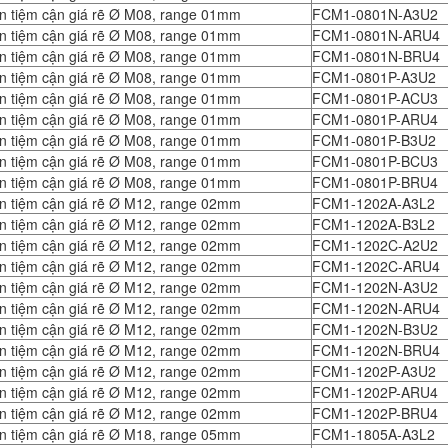
n tiệm cận giá rẽ Ø M08, range 01mm
FCM1-0801N-A3U2
n tiệm cận giá rẽ Ø M08, range 01mm
FCM1-0801N-ARU4
n tiệm cận giá rẽ Ø M08, range 01mm
FCM1-0801N-BRU4
n tiệm cận giá rẽ Ø M08, range 01mm
FCM1-0801P-A3U2
n tiệm cận giá rẽ Ø M08, range 01mm
FCM1-0801P-ACU3
n tiệm cận giá rẽ Ø M08, range 01mm
FCM1-0801P-ARU4
n tiệm cận giá rẽ Ø M08, range 01mm
FCM1-0801P-B3U2
n tiệm cận giá rẽ Ø M08, range 01mm
FCM1-0801P-BCU3
n tiệm cận giá rẽ Ø M08, range 01mm
FCM1-0801P-BRU4
n tiệm cận giá rẽ Ø M12, range 02mm
FCM1-1202A-A3L2
n tiệm cận giá rẽ Ø M12, range 02mm
FCM1-1202A-B3L2
n tiệm cận giá rẽ Ø M12, range 02mm
FCM1-1202C-A2U2
n tiệm cận giá rẽ Ø M12, range 02mm
FCM1-1202C-ARU4
n tiệm cận giá rẽ Ø M12, range 02mm
FCM1-1202N-A3U2
n tiệm cận giá rẽ Ø M12, range 02mm
FCM1-1202N-ARU4
n tiệm cận giá rẽ Ø M12, range 02mm
FCM1-1202N-B3U2
n tiệm cận giá rẽ Ø M12, range 02mm
FCM1-1202N-BRU4
n tiệm cận giá rẽ Ø M12, range 02mm
FCM1-1202P-A3U2
n tiệm cận giá rẽ Ø M12, range 02mm
FCM1-1202P-ARU4
n tiệm cận giá rẽ Ø M12, range 02mm
FCM1-1202P-BRU4
n tiệm cận giá rẽ Ø M18, range 05mm
FCM1-1805A-A3L2