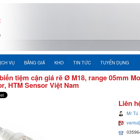
ỊCH VỤ
BẢNG GIÁ
KHO
TIN TỨC
TUYỂN DỤNG
iến tiệm cận giá rẽ Ø M18, range 05mm Mo
or, HTM Sensor Việt Nam
Liên h
Mr Tú
vantu
03596