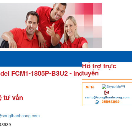
Hổ trợ trực
tuyến
del FCM1-1805P-B3U2 - inductive
Mr Tú
ệ tư vấn
vantu@songthanhcong.com
0359643939
@songthanhcong.com
43939