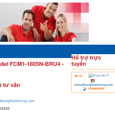
Hổ trợ trực
tuyến
odel FCM1-1805N-BRU4 -
Mr Tú
ệ tư vấn
vantu@songthanhcong.com
0359643939
@songthanhcong.com
43939