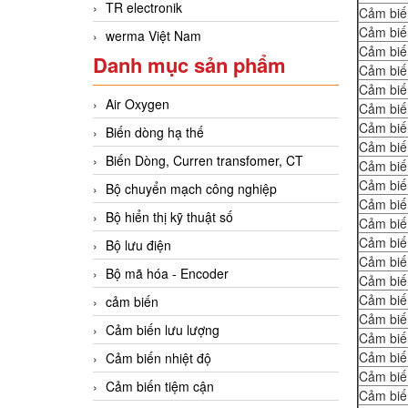
TR electronik
Cảm biế
Cảm biế
werma Việt Nam
Cảm biế
Danh mục sản phẩm
Cảm biế
Cảm biế
Air Oxygen
Cảm biế
Cảm biế
Biến dòng hạ thế
Cảm biế
Biến Dòng, Curren transfomer, CT
Cảm biế
Cảm biế
Bộ chuyển mạch công nghiệp
Cảm biế
Bộ hiển thị kỹ thuật số
Cảm biế
Cảm biế
Bộ lưu điện
Cảm biế
Bộ mã hóa - Encoder
Cảm biế
Cảm biế
cảm biến
Cảm biế
Cảm biến lưu lượng
Cảm biế
Cảm biế
Cảm biến nhiệt độ
Cảm biế
Cảm biến tiệm cận
Cảm biế