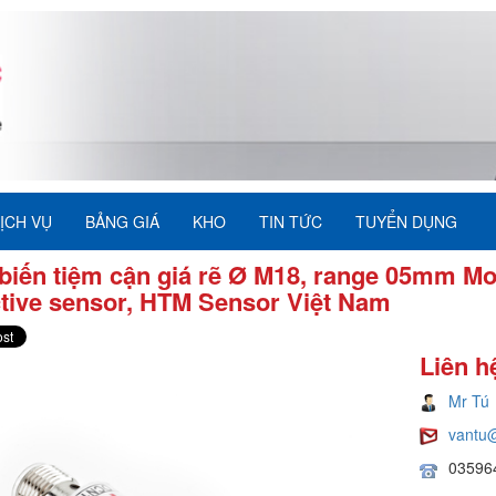
ỊCH VỤ
BẢNG GIÁ
KHO
TIN TỨC
TUYỂN DỤNG
biến tiệm cận giá rẽ Ø M18, range 05mm M
tive sensor, HTM Sensor Việt Nam
Liên h
Mr Tú
vantu
03596