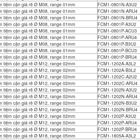
n tiệm cận giá rẽ Ø M08, range 01mm
FCM1-0801N-A3U2
n tiệm cận giá rẽ Ø M08, range 01mm
FCM1-0801N-ARU4
n tiệm cận giá rẽ Ø M08, range 01mm
FCM1-0801N-BRU4
n tiệm cận giá rẽ Ø M08, range 01mm
FCM1-0801P-A3U2
n tiệm cận giá rẽ Ø M08, range 01mm
FCM1-0801P-ACU3
n tiệm cận giá rẽ Ø M08, range 01mm
FCM1-0801P-ARU4
n tiệm cận giá rẽ Ø M08, range 01mm
FCM1-0801P-B3U2
n tiệm cận giá rẽ Ø M08, range 01mm
FCM1-0801P-BCU3
n tiệm cận giá rẽ Ø M08, range 01mm
FCM1-0801P-BRU4
n tiệm cận giá rẽ Ø M12, range 02mm
FCM1-1202A-A3L2
n tiệm cận giá rẽ Ø M12, range 02mm
FCM1-1202A-B3L2
n tiệm cận giá rẽ Ø M12, range 02mm
FCM1-1202C-A2U2
n tiệm cận giá rẽ Ø M12, range 02mm
FCM1-1202C-ARU4
n tiệm cận giá rẽ Ø M12, range 02mm
FCM1-1202N-A3U2
n tiệm cận giá rẽ Ø M12, range 02mm
FCM1-1202N-ARU4
n tiệm cận giá rẽ Ø M12, range 02mm
FCM1-1202N-B3U2
n tiệm cận giá rẽ Ø M12, range 02mm
FCM1-1202N-BRU4
n tiệm cận giá rẽ Ø M12, range 02mm
FCM1-1202P-A3U2
n tiệm cận giá rẽ Ø M12, range 02mm
FCM1-1202P-ARU4
n tiệm cận giá rẽ Ø M12, range 02mm
FCM1-1202P-BRU4
n tiệm cận giá rẽ Ø M18, range 05mm
FCM1-1805A-A3L2