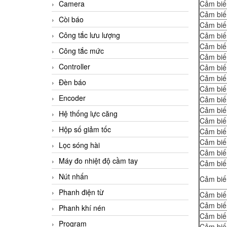
Camera
Cảm biế
Cảm biế
Còi báo
Cảm biế
Công tắc lưu lượng
Cảm biế
Cảm biế
Công tắc mức
Cảm biế
Controller
Cảm biế
Cảm biế
Đèn báo
Cảm biế
Encoder
Cảm biế
Cảm biế
Hệ thống lực căng
Cảm biế
Hộp số giảm tốc
Cảm biế
Cảm biế
Lọc sóng hài
Cảm biế
Máy đo nhiệt độ cầm tay
Cảm biế
Nút nhấn
Cảm biế
Phanh điện từ
Cảm biế
Cảm biế
Phanh khí nén
Cảm biế
Program
Cảm biế