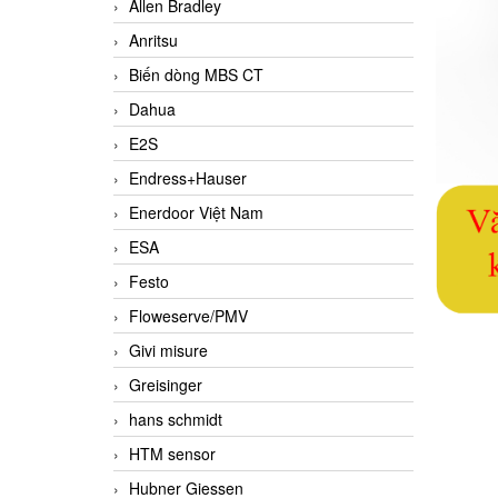
Allen Bradley
Anritsu
Biến dòng MBS CT
Dahua
E2S
Endress+Hauser
Enerdoor Việt Nam
ESA
Festo
Floweserve/PMV
Givi misure
Greisinger
hans schmidt
HTM sensor
Hubner Giessen