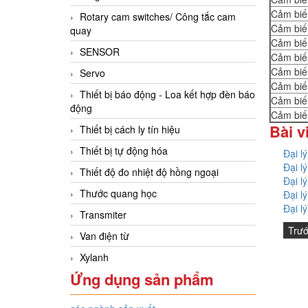
Cảm biế
Rotary cam switches/ Công tắc cam
Cảm biế
quay
Cảm biế
SENSOR
Cảm biế
Cảm biế
Servo
Cảm biế
Thiết bị báo động - Loa kết hợp đèn báo
Cảm biế
động
Cảm biế
Bài v
Thiết bị cách ly tín hiệu
Thiết bị tự động hóa
Đại l
Đại l
Thiết độ đo nhiệt độ hồng ngoại
Đại l
Thước quang học
Đại l
Đại l
Transmiter
Trư
Van điện từ
Xylanh
Ứng dụng sản phẩm