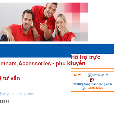
Hổ trợ trực
tuyến
ietnam,Accessories - phụ kiện
Mr Tú
ệ tư vấn
vantu@songthanhcong.com
0359643939
@songthanhcong.com
43939