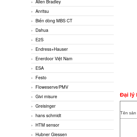
Allen Bradley
Anritsu
Biến dòng MBS CT
Dahua
E2S
Endress+Hauser
Enerdoor Việt Nam
ESA
Festo
Floweserve/PMV
Đại lý
Givi misure
Greisinger
Tên sản
hans schmidt
HTM sensor
Hubner Giessen