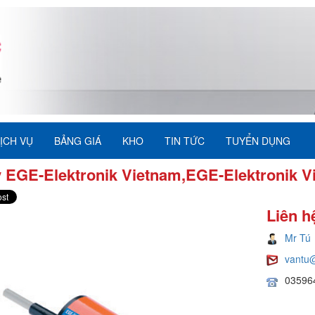
ỊCH VỤ
BẢNG GIÁ
KHO
TIN TỨC
TUYỂN DỤNG
ý EGE-Elektronik Vietnam,EGE-Elektronik V
Liên h
Mr Tú
vantu
03596