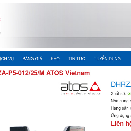
ỊCH VỤ
BẢNG GIÁ
KHO
TIN TỨC
TUYỂN DỤNG
A-P5-012/25/M ATOS Vietnam
DHRZA
Xuất sứ:
G
Nhà cung 
Hãng sản 
Ứng dụng 
Liên h