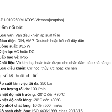
1-010/250/M ATOS Vietnam[/caption]
iểm nổi bật
Loại van
: Van điều khiển áp suất tỷ lệ
Giao diện
: DIN, AMP, Deutsch hoặc kết nối dây dẫn
Công suất
: 8/15 W
Điện áp
: AC hoặc DC
Cấp bảo vệ
: IP65
Chất liệu
: Vỏ kim loại hoàn toàn được che chắn đảm bảo khả năng c
Loại điều khiển
: Cơ học, thủy lực hoặc khí nén
 số kỹ thuật chi tiết
Áp suất làm việc tối đa
: 350 bar
Lưu lượng tối đa
: 100 l/min
Nhiệt độ môi trường
: -20°C đến +70°C
Nhiệt độ chất lỏng
: -20°C đến +80°C
Độ nhớt chất lỏng
: 10 đến 500 mm²/s
Độ sạch chất lỏng
: ISO 4406:1999, class 20/18/15