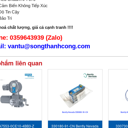
Cảm Biến Không Tiếp Xúc
Độ Tin Cậy
Bảo Trì
oá chất lượng, giá cả cạnh tranh !!!!
e: 0359643939 (Zalo)
il: vantu@songthanhcong.com
phẩm liên quan
A7553-0CE10-4BB3-Z
330180-91-CN Bently Nevada
330730-