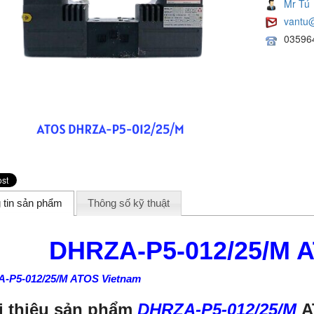
Mr Tú
vantu
03596
 tin sản phẩm
Thông số kỹ thuật
DHRZA-P5-012/25/M A
-P5-012/25/M ATOS Vietnam
i thiệu sản phẩm
DHRZA-P5-012/25/M
A