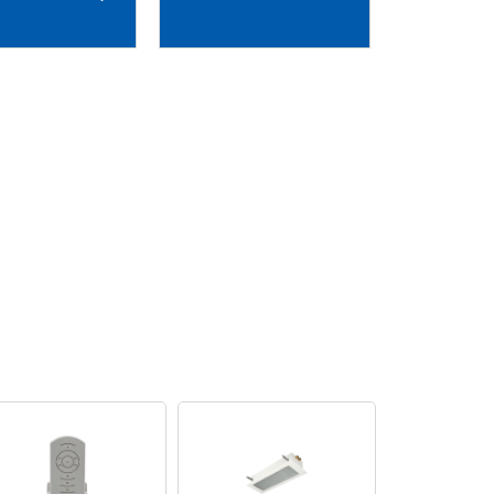
vada Vietnam
Biến tần Sew Vietnam