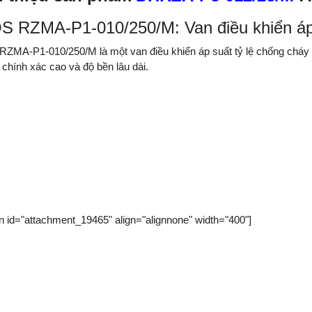
S RZMA-P1-010/250/M: Van điều khiển áp 
ZMA-P1-010/250/M là một van điều khiển áp suất tỷ lệ chống cháy 
 chính xác cao và độ bền lâu dài.
on id="attachment_19465" align="alignnone" width="400"]