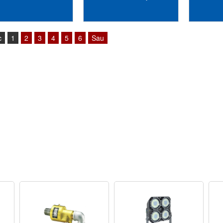
sipos Vietnam
Vietnam
Ne
c
1
2
3
4
5
6
Sau