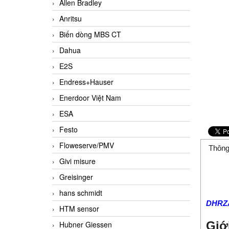
Allen Bradley
Anritsu
Biến dòng MBS CT
Dahua
E2S
Endress+Hauser
Enerdoor Việt Nam
ESA
Festo
Floweserve/PMV
Thông
Givi misure
Greisinger
hans schmidt
DHRZA
HTM sensor
Giớ
Hubner Giessen