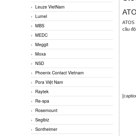
Leuze VietNam
ATO
Lumel
ATOS R
MBS
cầu độ
MEDC
Meggit
Moxa
NSD
Phoenix Contact Vietnam
Pora Việt Nam
Raytek
[capti
Re-spa
Rosemount
Segibiz
Sontheimer