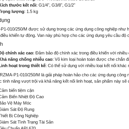
Kích thước kết nối
: G1/4", G3/8", G1/2"
Trọng lượng
: 1.5 kg
dụng
1-010/250/M được sử dụng trong các ứng dụng công nghiệp như hệ
bị điều khiển tự động. Van này phù hợp cho các ứng dụng yêu cầu độ c
ch
Độ chính xác cao
: Đảm bảo độ chính xác trong điều khiển với nhiều
Khả năng chống nhiễu cao
: Vỏ kim loại hoàn toàn được che chắn 
Linh hoạt trong thiết kế
: Có thể sử dụng với nhiều loại kết nối khác 
ZMA-P1-010/250/M là giải pháp hoàn hảo cho các ứng dụng công ngh
c tính năng vượt trội và khả năng kết nối linh hoạt, sản phẩm này s
Cảm biến tiệm cận
Cảm Biến Nhiệt Độ Cao
Bảo Vệ Máy Móc
Giám Sát Độ Rung
Thiết Bị Công Nghiệp
Giám Sát Tình Trạng Tài Sản
Tiêu Chuẩn API 670