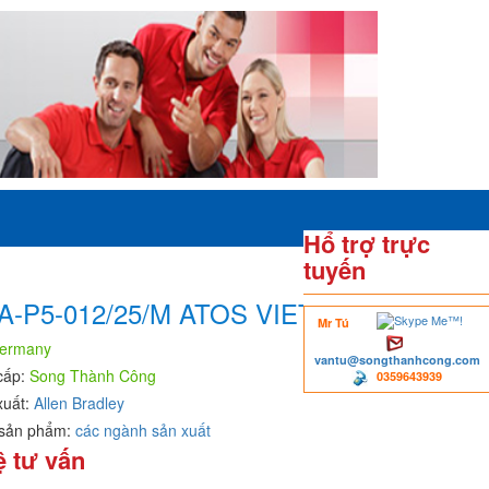
Hổ trợ trực
tuyến
-P5-012/25/M ATOS VIETNAM
Mr Tú
ermany
vantu@songthanhcong.com
cấp:
Song Thành Công
0359643939
xuất:
Allen Bradley
sản phẩm:
các ngành sản xuất
ệ tư vấn