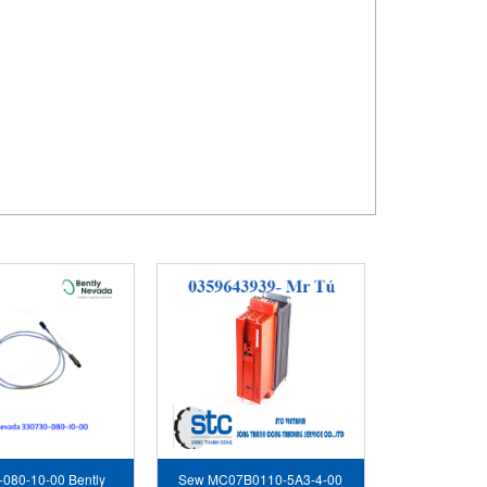
080-10-00 Bently
Sew MC07B0110-5A3-4-00