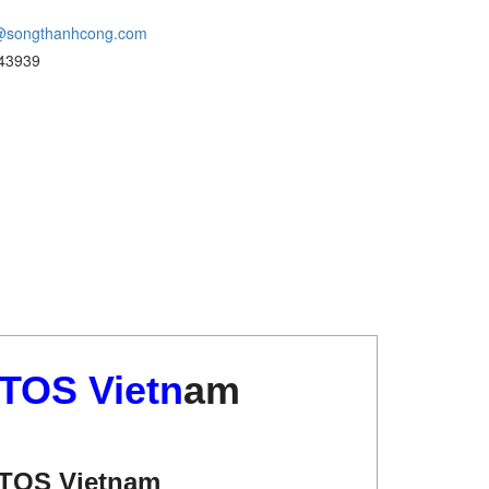
@songthanhcong.com
43939
TOS Vietn
am
TOS Vietnam