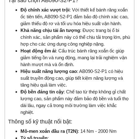
Tại sao chọn AB090-S2-P1?
Độ chính xác vượt trội
: Với thiết kế bánh răng xoắn
ốc tiên tiến, AB090-S2-P1 đảm bảo độ chính xác cao,
giảm thiểu độ rơ và tối ưu hóa hiệu suất vận hành.
Khả năng chịu tải ấn tượng
: Được trang bị ổ bi
chính xác, sản phẩm này có thể chịu tải trọng lớn, phù
hợp cho các ứng dụng công nghiệp nặng.
Hoạt động êm ái
: Cấu trúc bánh răng xoắn ốc giúp
giảm tiếng ồn và rung động, mang lại trải nghiệm vận
hành mượt mà và ổn định.
Hiệu suất năng lượng cao
: AB090-S2-P1 có hiệu
suất truyền động cao, giúp tiết kiệm năng lượng và
tăng hiệu quả làm việc.
Độ bền đáng tin cậy
: Chế tạo từ thép không gỉ chất
lượng cao, sản phẩm này đảm bảo độ bền và tuổi thọ
dài lâu, ngay cả trong môi trường làm việc khắc
nghiệt.
Thông số kỹ thuật nổi bật:
Mô-men xoắn đầu ra (T2N)
: 14 Nm - 2000 Nm
Tỷ số truyền
: