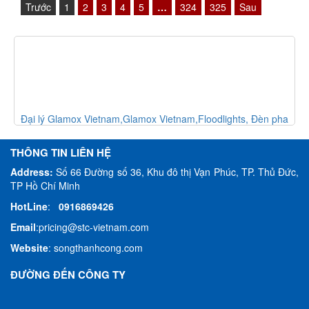
Trước
1
2
3
4
5
…
324
325
Sau
tnam,Glamox Vietnam,Floodlights, Đèn pha
Đại lý Glamox Vietnam,
THÔNG TIN LIÊN HỆ
Address:
Số 66 Đường số 36, Khu đô thị Vạn Phúc, TP. Thủ Đức,
TP Hồ Chí Minh
HotLine
:
0916869426
Email
:
pricing@stc-vietnam.com
Website
:
songthanhcong.com
ĐƯỜNG ĐẾN CÔNG TY