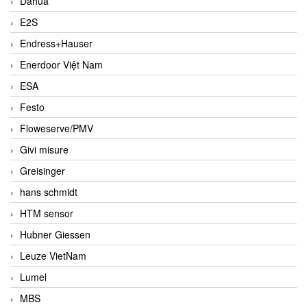
Dahua
E2S
Endress+Hauser
Enerdoor Việt Nam
ESA
Festo
Floweserve/PMV
Givi misure
Greisinger
hans schmidt
HTM sensor
Hubner Giessen
Leuze VietNam
Lumel
MBS