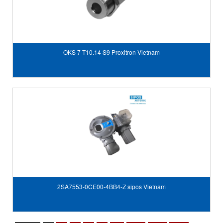
OKS 7 T10.14 S9 Proxitron Vietnam
2SA7553-0CE00-4BB4-Z sipos Vietnam