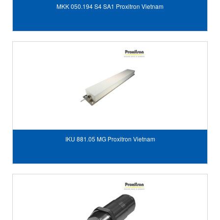
MKK 050.194 S4 SA1 Proxitron Vietnam
IKU 881.05 MG Proxitron Vietnam