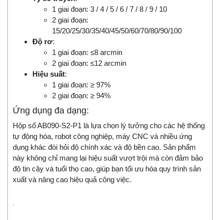
1 giai đoạn: 3 / 4 / 5 / 6 / 7 / 8 / 9 / 10
2 giai đoạn:
15/20/25/30/35/40/45/50/60/70/80/90/100
Độ rơ
:
1 giai đoạn: ≤8 arcmin
2 giai đoạn: ≤12 arcmin
Hiệu suất
:
1 giai đoạn: ≥ 97%
2 giai đoạn: ≥ 94%
Ứng dụng đa dạng:
Hộp số AB090-S2-P1 là lựa chọn lý tưởng cho các hệ thống
tự động hóa, robot công nghiệp, máy CNC và nhiều ứng
dụng khác đòi hỏi độ chính xác và độ bền cao. Sản phẩm
này không chỉ mang lại hiệu suất vượt trội mà còn đảm bảo
độ tin cậy và tuổi thọ cao, giúp bạn tối ưu hóa quy trình sản
xuất và nâng cao hiệu quả công việc.
.