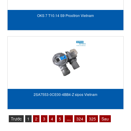
OKS 7 T10.14 S9 Proxitron Vietnam
2SA7553-0CE00-4BB4-Z sipos Vietnam
Trước
1
2
3
4
5
…
324
325
Sau