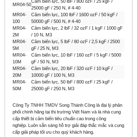
Cảm biến lực, 50 lbF / 800 ozF / 25 kgF /
MR04-50
25000 gF / 250 N, # 4-40
MR04-
Cảm biến lực, 100 lbF / 1600 ozF / 50 kgF /
100
50000 gF / 500 N, # 4-40
MR04-
Cảm biến lực, 2 lbF / 32 ozF / 1 kgF / 1000 gF
2M
/ 10 N, M3
MR04-
Cảm biến lực, 5 lbF / 80 ozF / 2,5 kgF / 2500
5M
gF / 25 N, M3
MR04-
Cảm biến lực, 10 lbF / 160 ozF / 5 kgF / 5000
10M
gF / 50 N, M3
MR04-
Cảm biến lực, 20 lbF / 320 ozF / 10 kgF /
20M
10000 gF / 100 N, M3
MR04-
Cảm biến lực, 50 lbF / 800 ozF / 25 kgF /
50M
25000 gF / 250 N, M3
Công Ty TNHH TMDV Song Thành Công
là
đại lý phân
phối chính hãng tại thị trường Việt Nam
và là nhà cung
cấp thiết bị cảm biến tiêu chuẩn cao trong công
nghiệp.
Luôn sẵn sàng hỗ trợ giải đáp thắc mắc và cung
cấp giải pháp tối ưu cho quý khách hàng.