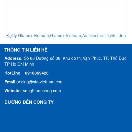
,
Đại lý Glamox Vietnam,Glamox Vietnam,Architectural lights, đèn
kiến trúc
THÔNG TIN LIÊN HỆ
Address:
Số 66 Đường số 36, Khu đô thị Vạn Phúc, TP. Thủ Đức,
TP Hồ Chí Minh
HotLine
:
0916869426
Email
:
pricing@stc-vietnam.com
Website
:
songthanhcong.com
ĐƯỜNG ĐẾN CÔNG TY