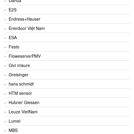
Dahua
E2S
Endress+Hauser
Enerdoor Việt Nam
ESA
Festo
Floweserve/PMV
Givi misure
Greisinger
hans schmidt
HTM sensor
Hubner Giessen
Leuze VietNam
Lumel
MBS