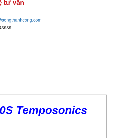
ệ tư vấn
@songthanhcong.com
43939
0S Temposonics