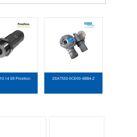
10.14 S9 Proxitron
2SA7553-0CE00-4BB4-Z
Vietnam
sipos Vietnam