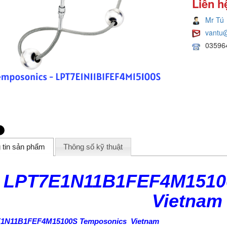
Liên h
Mr Tú
vantu
03596
 tin sản phẩm
Thông số kỹ thuật
LPT7E1N11B1FEF4M1510
Vietnam
1N11B1FEF4M15100S Temposonics Vietnam