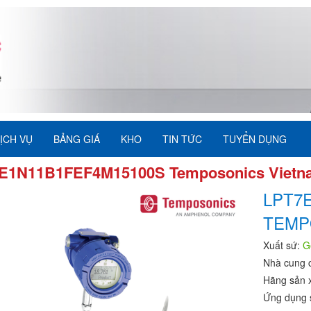
ỊCH VỤ
BẢNG GIÁ
KHO
TIN TỨC
TUYỂN DỤNG
E1N11B1FEF4M15100S Temposonics Vietn
LPT7
TEMP
Xuất sứ:
G
Nhà cung 
Hãng sản 
Ứng dụng 