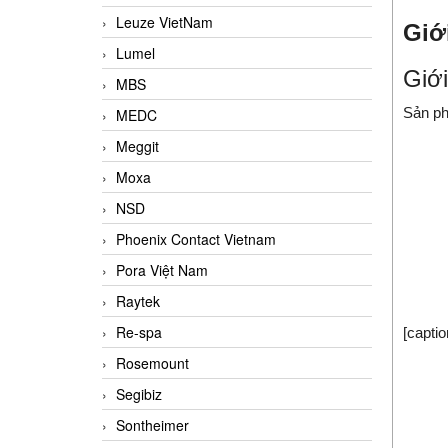
Leuze VietNam
Giớ
Lumel
Giớ
MBS
Sản ph
MEDC
Meggit
Moxa
NSD
Phoenix Contact Vietnam
Pora Việt Nam
Raytek
Re-spa
[capti
Rosemount
Segibiz
Sontheimer