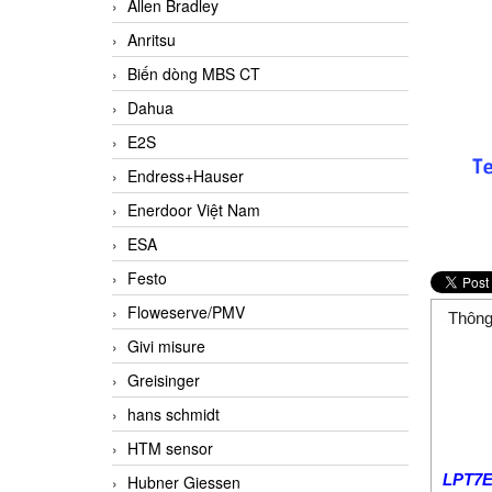
Allen Bradley
Anritsu
Biến dòng MBS CT
Dahua
E2S
Endress+Hauser
Enerdoor Việt Nam
ESA
Festo
Floweserve/PMV
Thông
Givi misure
Greisinger
hans schmidt
HTM sensor
LPT7E
Hubner Giessen