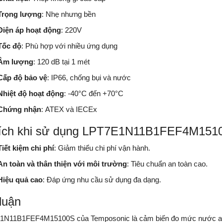
Trọng lượng
: Nhẹ nhưng bền
Điện áp hoạt động
: 220V
Tốc độ
: Phù hợp với nhiều ứng dụng
Âm lượng
: 120 dB tại 1 mét
Cấp độ bảo vệ
: IP66, chống bụi và nước
Nhiệt độ hoạt động
: -40°C đến +70°C
Chứng nhận
: ATEX và IECEx
 ích khi sử dụng LPT7E1N11B1FEF4M151
Tiết kiệm chi phí
: Giảm thiểu chi phí vận hành.
An toàn và thân thiện với môi trường
: Tiêu chuẩn an toàn cao.
Hiệu quả cao
: Đáp ứng nhu cầu sử dụng đa dạng.
luận
N11B1FEF4M15100S của Temposonic là cảm biến đo mức nước an to