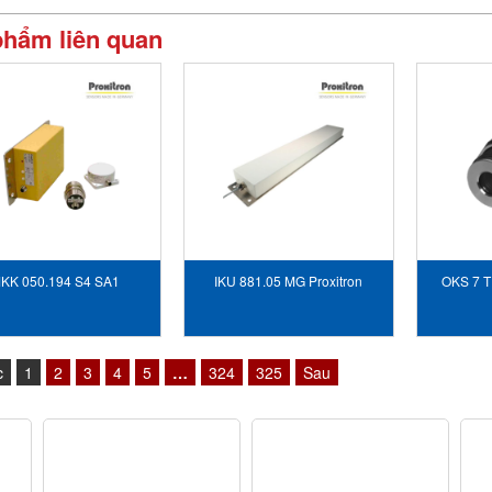
phẩm liên quan
KK 050.194 S4 SA1
IKU 881.05 MG Proxitron
OKS 7 T
Proxitron Vietnam
Vietnam
c
1
2
3
4
5
…
324
325
Sau