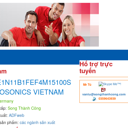
Hổ trợ trực
tuyến
am
E1N11B1FEF4M15100S
Mr Tú
OSONICS VIETNAM
vantu@songthanhcong.com
0359643939
ermany
cấp:
Song Thành Công
xuất:
ADFweb
sản phẩm:
các ngành sản xuất