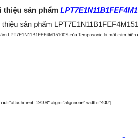
i thiệu sản phẩm
LPT7E1N11B1FEF4M1
i thiệu sản phẩm LPT7E1N11B1FEF4M151
ẩm LPT7E1N11B1FEF4M15100S của Temposonic là một cảm biến đo mức
on id="attachment_19108" align="alignnone" width="400"]