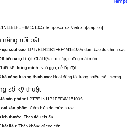
1N11B1FEF4M15100S Temposonics Vietnam[/caption]
 năng nổi bật
Hiệu suất cao
: LPT7E1N11B1FEF4M15100S đảm bảo độ chính xác 
Độ bền vượt trội
: Chất liệu cao cấp, chống mài mòn.
Thiết kế thông minh
: Nhỏ gọn, dễ lắp đặt.
Khả năng tương thích cao
: Hoạt động tốt trong nhiều môi trường.
g số kỹ thuật
Mã sản phẩm
: LPT7E1N11B1FEF4M15100S
Loại sản phẩm
: Cảm biến đo mức nước
Kích thước
: Theo tiêu chuẩn
Chất liệu
: Thép không gỉ cao cấp