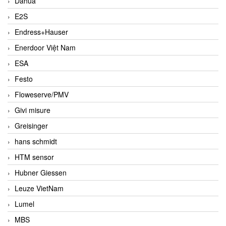
Dahua
E2S
Endress+Hauser
Enerdoor Việt Nam
ESA
Festo
Floweserve/PMV
Givi misure
Greisinger
hans schmidt
HTM sensor
Hubner Giessen
Leuze VietNam
Lumel
MBS