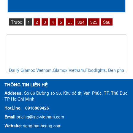
Trước
1
2
3
4
5
…
324
325
Sau
èn
Đại lý Glamox Vietnam,Glamox Vietnam,Floodlights, Đèn pha
THÔNG TIN LIÊN HỆ
Address:
Số 66 Đường số 36, Khu đô thị Vạn Phúc, TP. Thủ Đức,
TP Hồ Chí Minh
HotLine
:
0916869426
Email
:
pricing@stc-vietnam.com
Website
:
songthanhcong.com