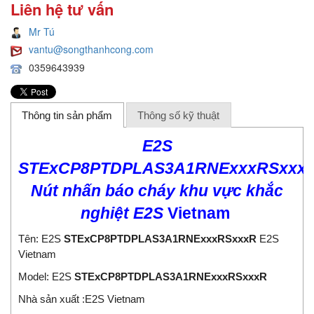
Liên hệ tư vấn
Mr Tú
vantu@songthanhcong.com
0359643939
Thông tin sản phẩm
Thông số kỹ thuật
E2S
STExCP8PTDPLAS3A1RNExxxRSxxx
Nút nhấn báo cháy khu vực khắc
nghiệt E2S
Vietnam
Tên: E2S
STExCP8PTDPLAS3A1RNExxxRSxxxR
E2S
Vietnam
Model: E2S
STExCP8PTDPLAS3A1RNExxxRSxxxR
Nhà sản xuất :E2S Vietnam