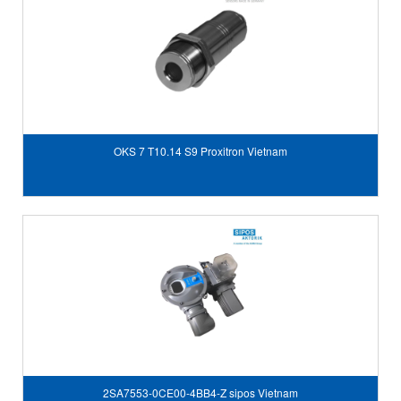
OKS 7 T10.14 S9 Proxitron Vietnam
2SA7553-0CE00-4BB4-Z sipos Vietnam