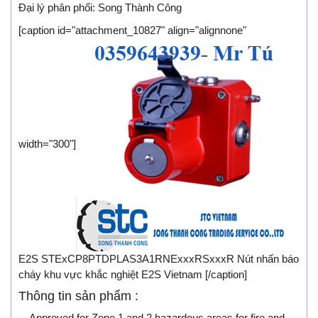
Đại lý phân phối:
Song Thành Công
[caption id="attachment_10827" align="alignnone"
width="300"]
E2S STExCP8PTDPLAS3A1RNExxxRSxxxR Nút nhấn báo
cháy khu vực khắc nghiệt E2S Vietnam [/caption]
Thông tin sản phẩm :
Approved for Zone 1 and 2 hazardous areas for fire and