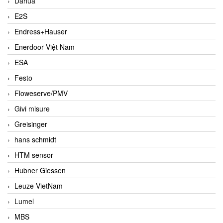
Dahua
E2S
Endress+Hauser
Enerdoor Việt Nam
ESA
Festo
Floweserve/PMV
Givi misure
Greisinger
hans schmidt
HTM sensor
Hubner Giessen
Leuze VietNam
Lumel
MBS