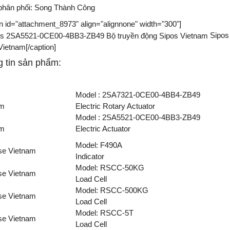
 phân phối:
Song Thành Công
on id="attachment_8973" align="alignnone" width="300"]
Sipos
Vietnam[/caption]
 tin sản phẩm:
Model : 2SA7321-0CE00-4BB4-ZB49
am
Electric Rotary Actuator
Model : 2SA5521-0CE00-4BB3-ZB49
am
Electric Actuator
Model: F490A
se Vietnam
Indicator
Model: RSCC-50KG
se Vietnam
Load Cell
Model: RSCC-500KG
se Vietnam
Load Cell
Model: RSCC-5T
se Vietnam
Load Cell