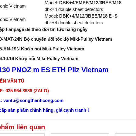
Model:
DBK+4/EMPF/M12/3BEE/M18
onic Vietnam
dbk+4 double sheet detectors
Model:
DBK+4/M12/3BEE/M18 E+S
onic Vietnam
dbk+4 double sheet detectors
ập Fanpage để theo dõi tin tức hằng ngày
0-MAT-24N Bộ chuyển đổi tốc độ Miki-Pulley Vietnam
5-AN-19N Khớp nối Miki-Pulley Vietnam
.10.16 Khớp nối Miki-Pulley Vietnam
130 PNOZ m ES ETH Pilz Vietnam
ỄN VĂN TÚ
: 035 964 3939 (ZALO)
: vantu@songthanhcong.com
ấp sản phẩm chính hãng, giá cạnh tranh !
phẩm liên quan