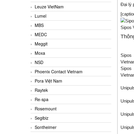
Đại lý
Leuze VietNam
[capti
Lumel
MBS
Sipos 
MEDC
Thông
Meggit
Moxa
Sipos
NSD
Vietn
Sipos
Phoenix Contact Vietnam
Vietn
Pora Việt Nam
Unipul
Raytek
Re-spa
Unipul
Rosemount
Unipul
Segibiz
Sontheimer
Unipul