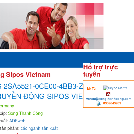
Hổ trợ trực
tuyến
g Sipos Vietnam
 2SA5521-0CE00-4BB3-ZB49
Mr Tú
RUYỀN ĐỘNG SIPOS VIETNAM
vantu@songthanhcong.com
0359643939
ermany
cấp:
Song Thành Công
xuất:
ADFweb
sản phẩm:
các ngành sản xuất