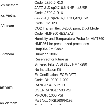
Code: JZ20-J-R10
nics Vietnam
JAZZ-J ,Disp2X16,6IN 4Rout,USB
Code: JZ20-J-R16
nics Vietnam
JAZZ-J ,Disp2X16,10/6IO,AN,USB
Code: GMD20
a Vietnam
CO2 Transmitter, 0-2000 ppm, Duct Model
Code: HMP360 4E2A3A3
Humidity and Temperature Probe for HMT360
HMP364 for pressurized processes
Hmp364 2m Cable
a Vietnam
Humicap 180l2
Reserved for future us
Sintered Filter AISI 316L HM47280
No Installation Kit
Ex Certification IECEx/VTT
Code: BH-002011-002
RANGE: 4-15 PSID
ietnam
OVERRANGE: 500 PSI
PROOF: 1000 PSI
Part No.: XRB160PN192
an Vietnam