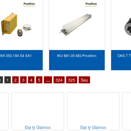
KK 050.194 S4 SA1
IKU 881.05 MG Proxitron
OKS 7 T
Proxitron Vietnam
Vietnam
c
1
2
3
4
5
…
324
325
Sau
lamox
Đại lý Glamox
Đại lý Glamox