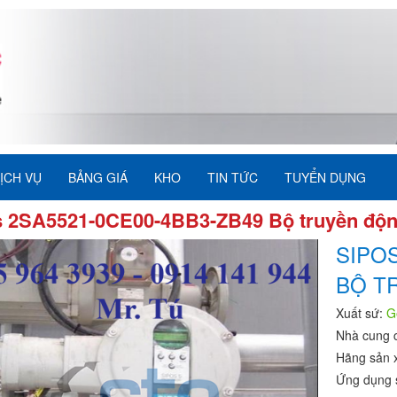
ỊCH VỤ
BẢNG GIÁ
KHO
TIN TỨC
TUYỂN DỤNG
s 2SA5521-0CE00-4BB3-ZB49 Bộ truyền độn
SIPOS
BỘ T
Xuất sứ:
G
Nhà cung 
Hãng sản 
Ứng dụng 