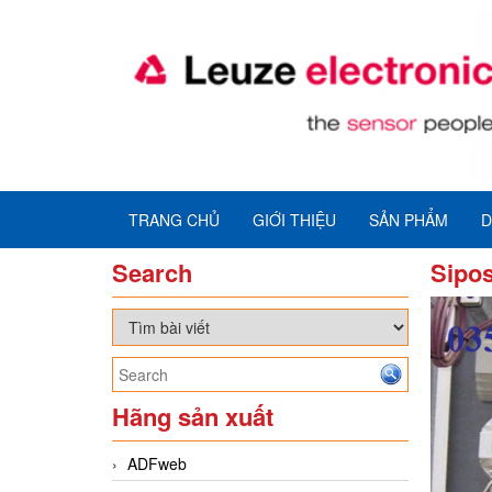
TRANG CHỦ
GIỚI THIỆU
SẢN PHẨM
D
Search
Sipo
Hãng sản xuất
ADFweb