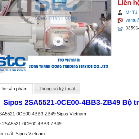
Liên h
Mr Tú
vantu
03596
 tin sản phẩm
Thông số kỹ thuật
Sipos 2SA5521-0CE00-4BB3-ZB49 Bộ tr
2SA5521-0CE00-4BB3-ZB49 Sipos Vietnam
 : 2SA5521-0CE00-4BB3-ZB49
n xuất :Sipos Vietnam