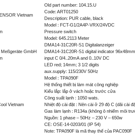
Old part number: 104.15.U
Code: ART01250
ENSOR Vietnam
Description: PUR cable, black
Model : FCT-G1/2A4P-VRX/24VDC
am
Pressure switch
Model: 645.2113 Meter
DMA14-31C20R-S1 Digitalanzeiger
l Meßgeräte GmbH
DMA14-31C20R-S1 digital indicator 96x48m
am
input C 0/4..20mA and 0..10V DC
LED red; 14mm; 3 1/2 digits
aux.supply: 115/230V 50Hz
Model : TPA090F
Hệ thống thiết bị làm mát công nghiệp
Kiểu lắp: lắp ở vách hoặc trước cửa
Công suất lạnh : 1050 wats.
ool Vietnam
Nhiệt độ cài đặt : Nên cài ở 29 độ C (dãi cài đ
Gas làm lạnh : R134a (không ô nhiểm môi trư
Nguồn: 1 phase – 50Hz – 230 V – 650w
CE: OSE-14-0203/01 (IP 54)
Note: TPA090F là mã thay thế của PAC090F