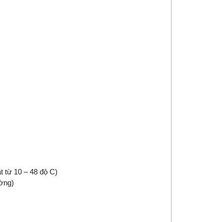
m
ặt từ 10 – 48 độ C)
ờng)