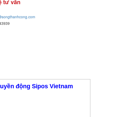
ệ tư vấn
@songthanhcong.com
43939
uyền động Sipos Vietnam