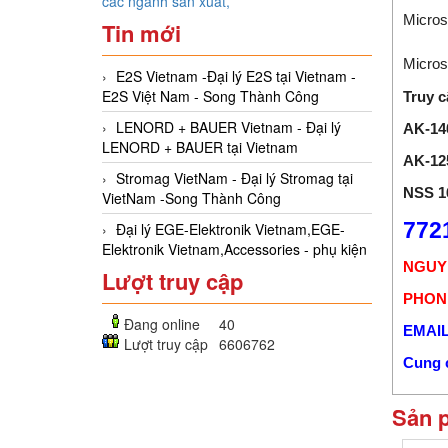
các ngành sản xuất,
Micros
Tin mới
Micros
E2S Vietnam -Đại lý E2S tại Vietnam -
E2S Việt Nam - Song Thành Công
Truy c
LENORD + BAUER Vietnam - Đại lý
AK-14
LENORD + BAUER tại Vietnam
AK-12
Stromag VietNam - Đại lý Stromag tại
NSS 16
VietNam -Song Thành Công
772
Đại lý EGE-Elektronik Vietnam,EGE-
Elektronik Vietnam,Accessories - phụ kiện
NGUY
Lượt truy cập
PHONE
Đang online
40
EMAIL
Lượt truy cập
6606762
Cung c
Sản 