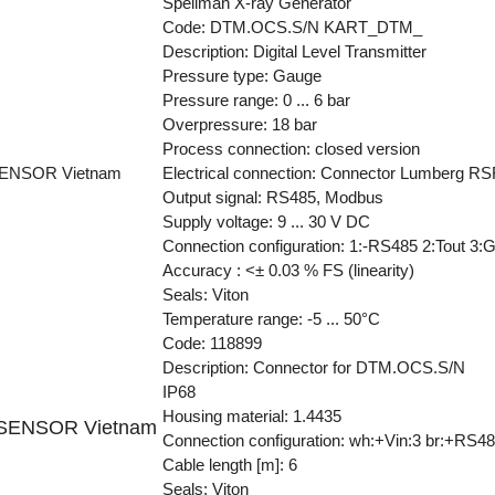
Spellman X-ray Generator
Code: DTM.OCS.S/N KART_DTM_
Description: Digital Level Transmitter
Pressure type: Gauge
Pressure range: 0 ... 6 bar
Overpressure: 18 bar
Process connection: closed version
ENSOR Vietnam
Electrical connection: Connector Lumberg RSF
Output signal: RS485, Modbus
Supply voltage: 9 ... 30 V DC
Connection configuration: 1:-RS485 2:Tout 3
Accuracy : <± 0.03 % FS (linearity)
Seals: Viton
Temperature range: -5 ... 50°C
Code: 118899
Description: Connector for DTM.OCS.S/N
IP68
Housing material: 1.4435
SENSOR Vietnam
Connection configuration: wh:+Vin:3 br:+RS4
Cable length [m]: 6
Seals: Viton