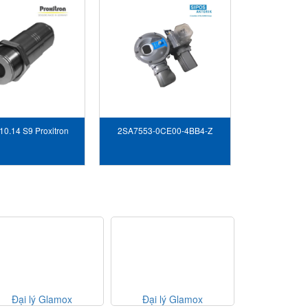
10.14 S9 Proxitron
2SA7553-0CE00-4BB4-Z
Vietnam
sipos Vietnam
Đại lý Glamox
Đại lý Glamox
Mox