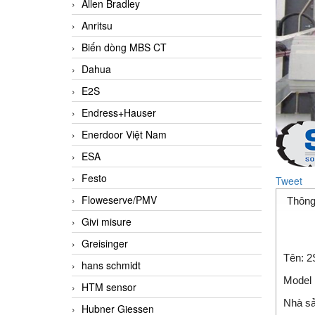
Allen Bradley
Anritsu
Biến dòng MBS CT
Dahua
E2S
Endress+Hauser
Enerdoor Việt Nam
ESA
Festo
Tweet
Floweserve/PMV
Thông
Givi misure
Greisinger
Tên: 
hans schmidt
Model
HTM sensor
Nhà sả
Hubner Giessen