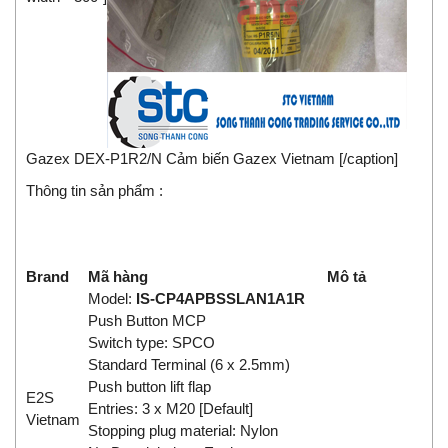
Gazex DEX-P1R2/N Cảm biến Gazex Vietnam [/caption]
Thông tin sản phẩm :
Brand
Mã hàng
Mô tả
Model:
IS-CP4APBSSLAN1A1R
Push Button MCP
Switch type: SPCO
Standard Terminal (6 x 2.5mm)
Push button lift flap
E2S
Entries: 3 x M20 [Default]
Vietnam
Stopping plug material: Nylon