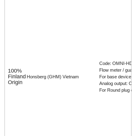
Code: OMNI-HD-
Flow meter / guard 
100%
Finland
Honsberg (GHM) Vietnam
For base device: 
Origin
Analog output: Cur
For Round plug co