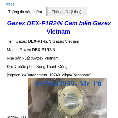
Tweet
Thông tin sản phẩm
Thông số kỹ thuật
Gazex DEX-P1R2/N Cảm biến Gazex
Vietnam
Tên: Gazex
DEX-P1R2/N
Gazex
Vietnam
Model: Gazex
DEX-P1R2/N
Nhà sản xuất :Gazex Vietnam
Đại lý phân phối:
Song Thành Công
[caption id="attachment_10748" align="alignnone"
width="300"]