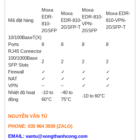
Moxa
Moxa
Moxa
Moxa EDR-
EDR-
EDR-810-
Mã đặt hàng
EDR-810-
810-VPN-
810-
VPN-
2GSFP-T
2GSFP-T
2GSFP
2GSFP
10/100BaseT(X)
Ports
8
8
8
8
RJ45 Connector
100/1000Base
2
2
2
2
SFP Slots
Firewall
✓
✓
✓
✓
NAT
✓
✓
✓
✓
VPN
–
–
✓
✓
Nhiệt độ hoạt
-10 to
-40 to
-10 to 60°C
động
60°C
75°C
NGUYỄN VĂN TÚ
PHONE: 035 964 3939 (ZALO)
EMAIL: vantu@songthanhcong.com