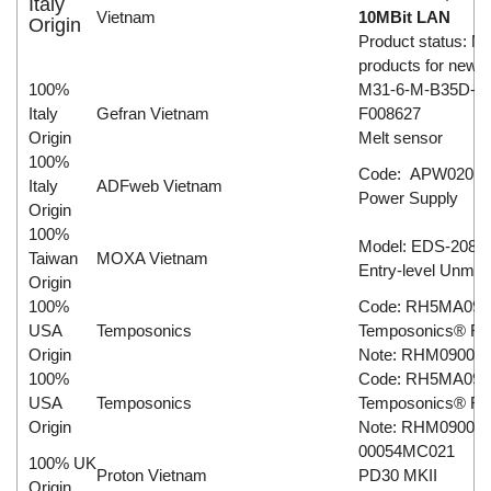
Italy
Vietnam
10MBit LAN
Origin
Product status: Mat
products for new 
100%
M31-6-M-B35D-1-
Italy
Gefran Vietnam
F008627
Origin
Melt sensor
100%
Code: APW020
Italy
ADFweb Vietnam
Power Supply
Origin
100%
Model: EDS-208
Taiwan
MOXA Vietnam
Entry-level Unman
Origin
100%
Code: RH5MA09
USA
Temposonics
Temposonics® R-
Origin
Note: RHM0900MD
100%
Code: RH5MA09
USA
Temposonics
Temposonics® R-
Origin
Note: RHM0900MD
00054MC021
100% UK
Proton Vietnam
PD30 MKII
Origin