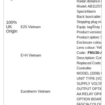
Radar distance m
Model: AB112ST
SpectrAlarm
Back box/cable ent
Stopping plug mate
100%
UK
E2S Vietnam
Equip. tag/Duty lab
Origin
Product version:
Product option: St
Enclosure colour:
Lens colour: Yello
Code:
FMU30-A
E+H Vietnam
Description: Comp
Replaced Code:
3
Controller
MODEL (3208) Con
UNIT TYPE (VC) Mo
SUPPLY VOLTAGE 
OUTPUT OPTIONS 1
Eurotherm Vietnam
AA RELAY OP4 (R
OPTION BOARD 4X
FASCIA COLOUR (