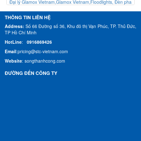
 pha
Đại lý Glamox Vietnam,Glamox Vietnam,Navigation, Đèn hành
trình
THÔNG TIN LIÊN HỆ
Address:
Số 66 Đường số 36, Khu đô thị Vạn Phúc, TP. Thủ Đức,
TP Hồ Chí Minh
HotLine
:
0916869426
Email
:
pricing@stc-vietnam.com
Website
:
songthanhcong.com
ĐƯỜNG ĐẾN CÔNG TY