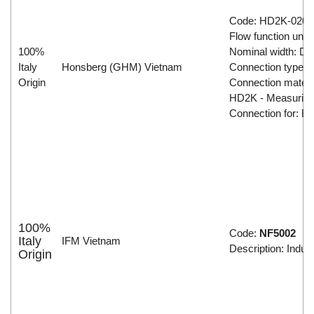
Code: HD2K-020G
Flow function unit
100%
Nominal width: DN
Italy
Honsberg (GHM) Vietnam
Connection type: 
Origin
Connection materia
HD2K - Measuring r
Connection for: El
100%
Code:
NF5002
Italy
IFM Vietnam
Description: Ind
Origin