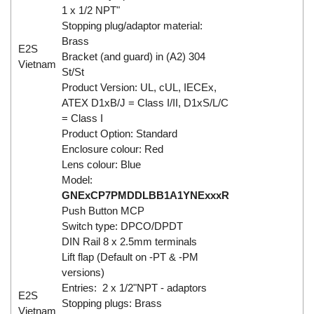
1 x 1/2 NPT"
Stopping plug/adaptor material:
Brass
E2S
Bracket (and guard) in (A2) 304
Vietnam
St/St
Product Version: UL, cUL, IECEx,
ATEX D1xB/J = Class I/II, D1xS/L/C
= Class I
Product Option: Standard
Enclosure colour: Red
Lens colour: Blue
Model:
GNExCP7PMDDLBB1A1YNExxxR
Push Button MCP
Switch type: DPCO/DPDT
DIN Rail 8 x 2.5mm terminals
Lift flap (Default on -PT & -PM
versions)
Entries: 2 x 1/2"NPT - adaptors
E2S
Stopping plugs: Brass
Vietnam