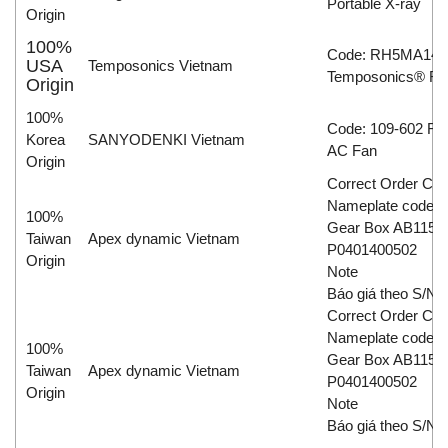
Portable X-ray
Origin
100%
Code: RH5MA14
USA
Temposonics Vietnam
Temposonics® R-
Origin
100%
Code: 109-602 Fan
Korea
SANYODENKI Vietnam
AC Fan
Origin
Correct Order Co
Nameplate code: 
100%
Gear Box AB115-
Taiwan
Apex dynamic Vietnam
P0401400502
Origin
Note
Báo giá theo S/N.
Correct Order Co
Nameplate code: 
100%
Gear Box AB115-
Taiwan
Apex dynamic Vietnam
P0401400502
Origin
Note
Báo giá theo S/N.