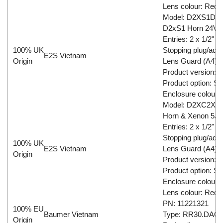
Lens colour: Red
Model: D2XS1D
D2xS1 Horn 24Vd
Entries: 2 x 1/2" 
100% UK
Stopping plug/adap
E2S Vietnam
Origin
Lens Guard (A4) 3
Product version: 
Product option: St
Enclosure colour:
Model: D2XC2X
Horn & Xenon 5J 
Entries: 2 x 1/2" 
Stopping plug/adap
100% UK
E2S Vietnam
Lens Guard (A4) 3
Origin
Product version: 
Product option: St
Enclosure colour:
Lens colour: Red
PN: 11221321
100% EU
Baumer Vietnam
Type: RR30.DAO0
Origin