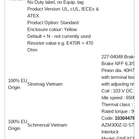
No Duty label, no Equip. tag
Product Version: UL, cUL, IECEx &
ATEX
Product Option: Standard
Enclosure colour: Yellow
Default = N - not currently used
Resistor value e.g. E470R = 470
Ohm
227-04048 Brake
Brake NFF 6.3/9.4
Pinion dia. 40H7 
with terminal box 
100% EU
Stromag Vietnam
with adjusting ring
Origin
Coil : 103 V DC / 
Idle speed : 6500 
Thermal class : 15
Rated torque : 94
Code:
103044799
100% EU
Schmersal Vietnam
AZM300Z-I2-ST-
Origin
Interlock
Model: GNEXCP