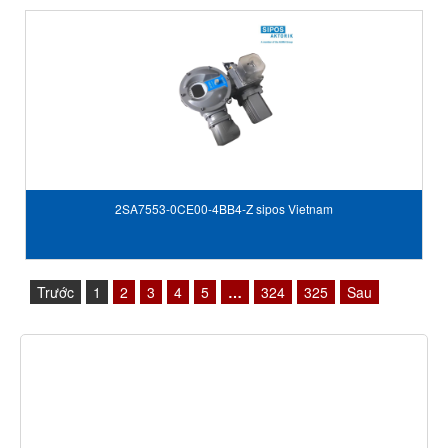
2SA7553-0CE00-4BB4-Z sipos Vietnam
Trước
1
2
3
4
5
…
324
325
Sau