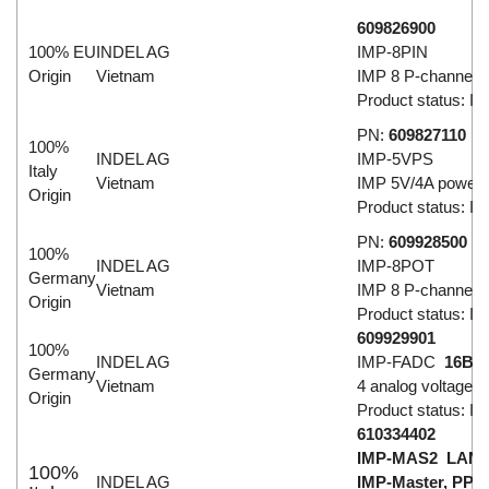
609826900
100% EU
INDEL AG
IMP-8PIN
Origin
Vietnam
IMP 8 P-channel i
Product status: In 
PN:
609827110
100%
INDEL AG
IMP-5VPS
Italy
Vietnam
IMP 5V/4A power s
Origin
Product status: In 
PN:
609928500
100%
INDEL AG
IMP-8POT
Germany
Vietnam
IMP 8 P-channel 
Origin
Product status: In 
609929901
100%
INDEL AG
IMP-FADC
16B
Germany
Vietnam
4 analog voltage/c
Origin
Product status: In 
610334402
IMP-MAS2 LAN
100%
INDEL AG
IMP-Master, PPC