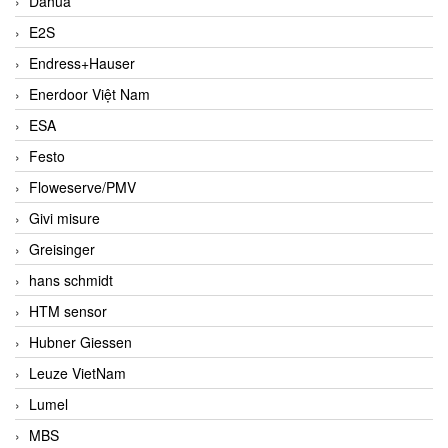
Dahua
E2S
Endress+Hauser
Enerdoor Việt Nam
ESA
Festo
Floweserve/PMV
Givi misure
Greisinger
hans schmidt
HTM sensor
Hubner Giessen
Leuze VietNam
Lumel
MBS