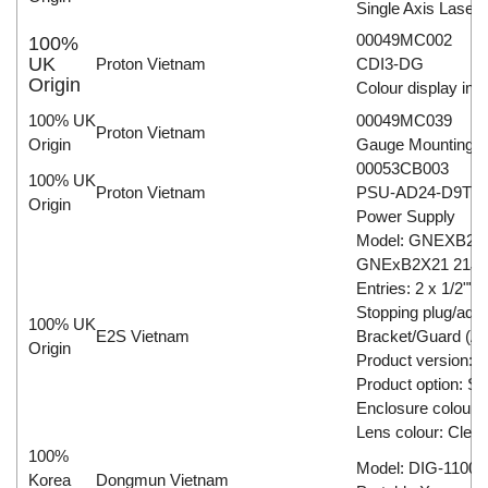
Single Axis Laser
00049MC002
100%
UK
Proton Vietnam
CDI3-DG
Origin
Colour display int
100% UK
00049MC039
Proton Vietnam
Origin
Gauge Mounting 
00053CB003
100% UK
Proton Vietnam
PSU-AD24-D9T
Origin
Power Supply
Model: GNEXB2
GNExB2X21 21J 2
Entries: 2 x 1/2""
Stopping plug/adap
100% UK
E2S Vietnam
Bracket/Guard (A4
Origin
Product version:
Product option: St
Enclosure colour:
Lens colour: Clear
100%
Model: DIG-1100
Korea
Dongmun Vietnam