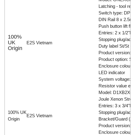
Latching - tool res
Switch type: DPC
DIN Rail 8 x 2.5m
Push button lift fla
Entries: 2 x 1/2"N
100%
Stopping plug/adap
UK
E2S Vietnam
Duty label St/St + 
Origin
Product version:
Product option: St
Enclosure colour:
LED indicator
System voltage: 
Resistor value e.
Model: D1XB2X0
Joule Xenon Stro
Entries: 3 x 3/4"
100% UK
Stopping plug/adap
E2S Vietnam
Origin
Bracket/Guard (A4
Product version: 
Enclosure colour: