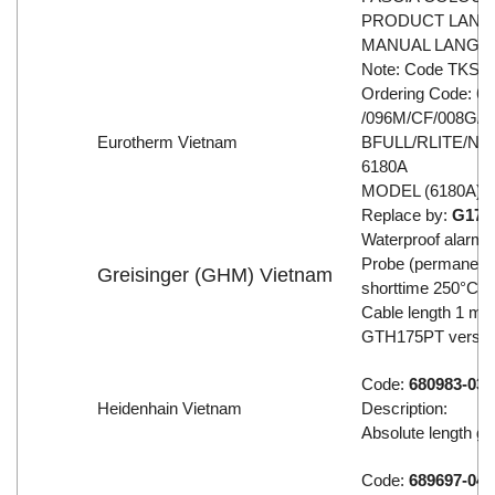
PRODUCT LANGU
MANUAL LANGUAG
Note: Code TKS93
Ordering Code:
/096M/CF/008G/N
Eurotherm Vietnam
BFULL/RLITE/
6180A
MODEL (6180A) Pa
Replace by:
G172
Waterproof alarm 
Probe (permanentl
Greisinger (GHM) Vietnam
shorttime 250°C
Cable length 1 m s
GTH175PT version
Code:
680983-03
Heidenhain Vietnam
Description: A
Absolute length g
Code:
689697-04