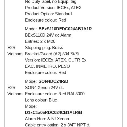
No Duty label, no Equip. tag
Product Version: IECEx, ATEX
Product Option: Standard
Enclosure colour: Red
Model:
BExS110DFDC024AB1A1R
BExS110D 24V dc Alarm
Entries: 2 x M20
E2S
Stopping plug: Brass
Vietnam
Bracket/Guard (A2) 304 St/St
Version: IECEx, ATEX, CUTR Ex
EAC, INMETRO, PESO
Enclosure colour: Red
Model:
SON4DC24R/B
E2S
SON4 Xenon 24V dc
Vietnam
Enclosure colour: Red RAL3000
Lens colour: Blue
Model:
D1xC1x05RDC024CB1A1R/B
Alarm Horn & 5J Xenon
Cable entry option: 2 x 3/4"" NPT &