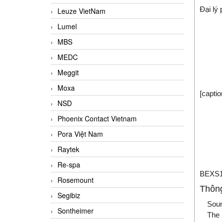
Đại lý
Leuze VietNam
Lumel
MBS
MEDC
Meggit
Moxa
[capti
NSD
Phoenix Contact Vietnam
Pora Việt Nam
Raytek
Re-spa
BEXS1
Rosemount
Thông
Segibiz
Soun
Sontheimer
The 