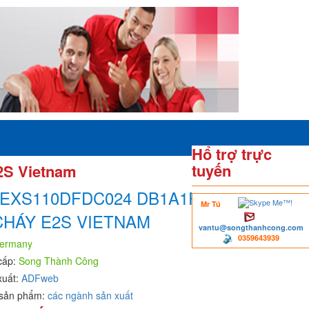
Hổ trợ trực
tuyến
2S Vietnam
BEXS110DFDC024 DB1A1R CÒI
Mr Tú
CHÁY E2S VIETNAM
vantu@songthanhcong.com
0359643939
ermany
cấp:
Song Thành Công
xuất:
ADFweb
sản phẩm:
các ngành sản xuất