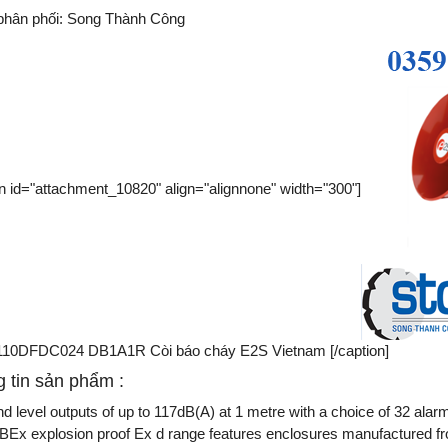
 phân phối:
Song Thành Công
on id="attachment_10820" align="alignnone" width="300"]
10DFDC024 DB1A1R Còi báo cháy E2S Vietnam [/caption]
 tin sản phẩm :
d level outputs of up to 117dB(A) at 1 metre with a choice of 32 alar
BEx explosion proof Ex d range features enclosures manufactured fr