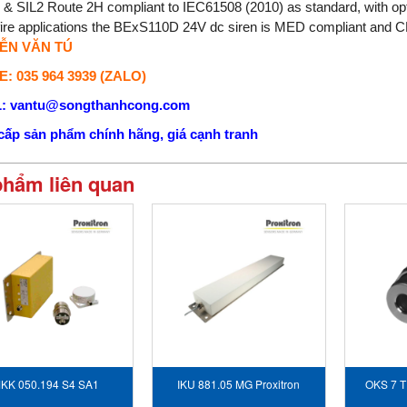
 & SIL2 Route 2H compliant to IEC61508 (2010) as standard, with op
fire applications the BExS110D 24V dc siren is MED compliant and
ỄN VĂN TÚ
: 035 964 3939 (ZALO)
: vantu@songthanhcong.com
ấp sản phẩm chính hãng, giá cạnh tranh
phẩm liên quan
KK 050.194 S4 SA1
IKU 881.05 MG Proxitron
OKS 7 T