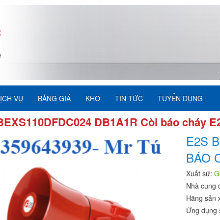
ỊCH VỤ
BẢNG GIÁ
KHO
TIN TỨC
TUYỂN DỤNG
BEXS110DFDC024 DB1A1R Còi báo cháy E
E2S 
BÁO 
Xuất sứ:
G
Nhà cung 
Hãng sản 
Ứng dụng 