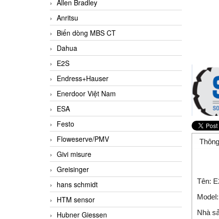
Allen Bradley
Anritsu
Biến dòng MBS CT
Dahua
E2S
Endress+Hauser
Enerdoor Việt Nam
ESA
Festo
Floweserve/PMV
Thông
Givi misure
Greisinger
Tên: 
hans schmidt
Model
HTM sensor
Nhà sả
Hubner Giessen