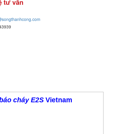
ệ tư vấn
@songthanhcong.com
43939
báo cháy E2S
Vietnam