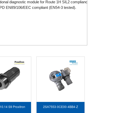
tional diagnostic module for Route 1H SIL2 compliance.
 CPD EN89/106/EEC compliant (EN54-3 tested).
10.14 S9 Proxitron
2SA7553-0CE00-4BB4-Z