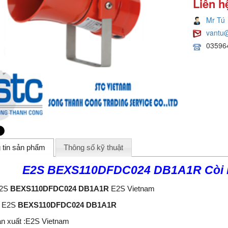
Liên h
Mr Tú
vantu
03596
 tin sản phẩm
Thông số kỹ thuật
E2S BEXS110DFDC024 DB1A1R Còi 
E2S
BEXS110DFDC024 DB1A1R
E2S Vietnam
: E2S
BEXS110DFDC024 DB1A1R
n xuất :E2S Vietnam