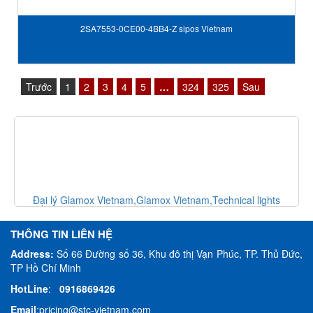
2SA7553-0CE00-4BB4-Z sipos Vietnam
Trước
1
2
3
4
5
…
324
325
Sau
Đại lý Glamox Vietnam,Glamox Vietnam,Technical lights
outdoor, công nghệ chiếu sáng ngoài trời
THÔNG TIN LIÊN HỆ
Address:
Số 66 Đường số 36, Khu đô thị Vạn Phúc, TP. Thủ Đức,
TP Hồ Chí Minh
HotLine
:
0916869426
Email
:
pricing@stc-vietnam.com