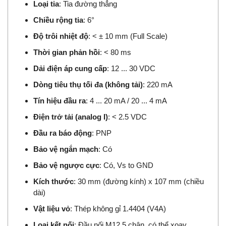
Loại tia
: Tia đường thẳng
Chiều rộng tia
: 6°
Độ trôi nhiệt độ
: < ± 10 mm (Full Scale)
Thời gian phản hồi
: < 80 ms
Dải điện áp cung cấp
: 12 ... 30 VDC
Dòng tiêu thụ tối đa (không tải)
: 220 mA
Tín hiệu đầu ra
: 4 ... 20 mA / 20 ... 4 mA
Điện trở tải (analog I)
: < 2.5 VDC
Đầu ra báo động
: PNP
Bảo vệ ngắn mạch
: Có
Bảo vệ ngược cực
: Có, Vs to GND
Kích thước
: 30 mm (đường kính) x 107 mm (chiều
dài)
Vật liệu vỏ
: Thép không gỉ 1.4404 (V4A)
Loại kết nối
: Đầu nối M12 5 chân, có thể xoay