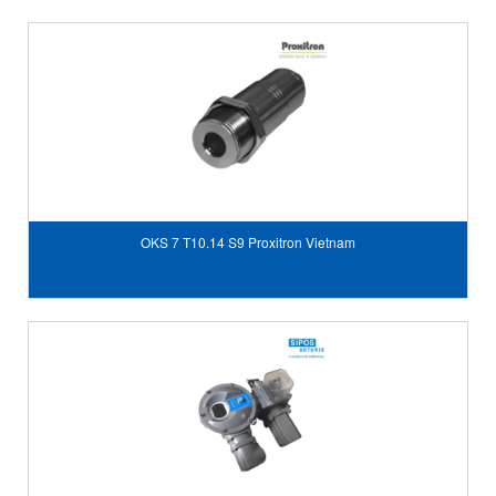
OKS 7 T10.14 S9 Proxitron Vietnam