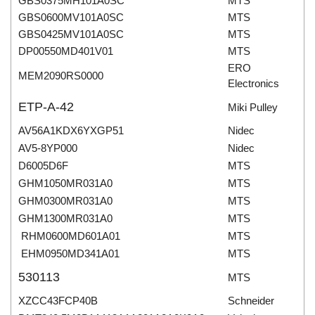
GBS0375MH101A0SC
MTS
GBS0600MV101A0SC
MTS
GBS0425MV101A0SC
MTS
DP00550MD401V01
MTS
ERO
MEM2090RS0000
Electronics
ETP-A-42
Miki Pulley
AV56A1KDX6YXGP51
Nidec
AV5-8YP000
Nidec
D6005D6F
MTS
GHM1050MR031A0
MTS
GHM0300MR031A0
MTS
GHM1300MR031A0
MTS
RHM0600MD601A01
MTS
EHM0950MD341A01
MTS
530113
MTS
XZCC43FCP40B
Schneider