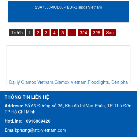
2SA7553-0CE00-4BB4-Z sipos Vietnam
Trước
1
2
3
4
5
…
324
325
Sau
èn
Đại lý Glamox Vietnam,Glamox Vietnam,Floodlights, Đèn pha
THÔNG TIN LIÊN HỆ
Address:
Số 66 Đường số 36, Khu đô thị Vạn Phúc, TP. Thủ Đức,
TP Hồ Chí Minh
HotLine
:
0916869426
Email
:
pricing@stc-vietnam.com