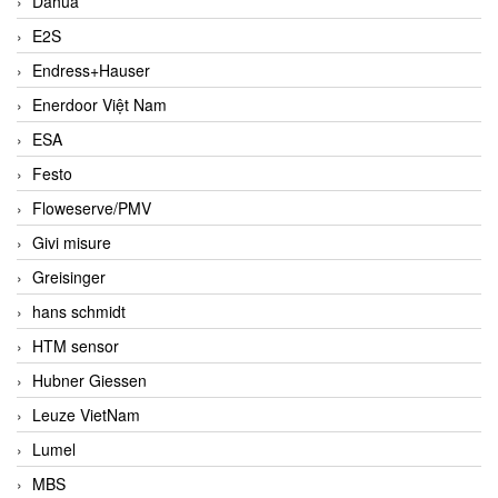
Dahua
E2S
Endress+Hauser
Enerdoor Việt Nam
ESA
Festo
Floweserve/PMV
Givi misure
Greisinger
hans schmidt
HTM sensor
Hubner Giessen
Leuze VietNam
Lumel
MBS