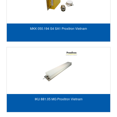
MKK 050.194 S4 SA1 Proxitron Vietnam
IKU 881.05 MG Proxitron Vietnam