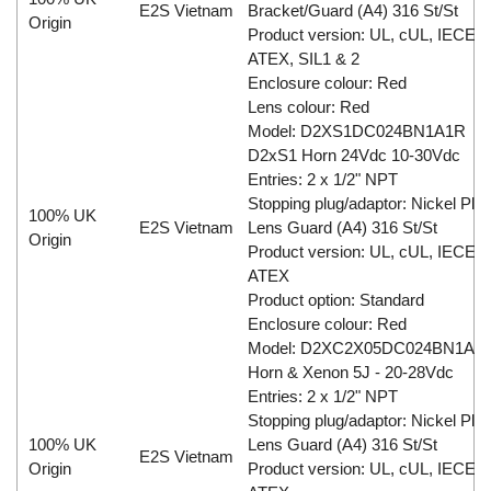
E2S Vietnam
Bracket/Guard (A4) 316 St/St
Origin
Product version: UL, cUL, IECEx,
ATEX, SIL1 & 2
Enclosure colour: Red
Lens colour: Red
Model: D2XS1DC024BN1A1R
D2xS1 Horn 24Vdc 10-30Vdc
Entries: 2 x 1/2" NPT
Stopping plug/adaptor: Nickel Plat
100% UK
E2S Vietnam
Lens Guard (A4) 316 St/St
Origin
Product version: UL, cUL, IECEx,
ATEX
Product option: Standard
Enclosure colour: Red
Model: D2XC2X05DC024BN1A1
Horn & Xenon 5J - 20-28Vdc
Entries: 2 x 1/2" NPT
Stopping plug/adaptor: Nickel Plat
100% UK
Lens Guard (A4) 316 St/St
E2S Vietnam
Origin
Product version: UL, cUL, IECEx,