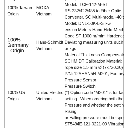
Model: TCF-142-M-ST
100% Taiwan
MOXA
RS-232/422/485 to Fiber Optic
Origin
Vietnam
Converter. SC Multi-mode, -40 to
Model: DN1-50K-L-ST-G
ension Meters Hand-Held-Mechan
Code ST 1000 m/min; Hardened s
100%
Hans-Schmidt
Deviating measuring units such a
Germany
Vietnam
or kgs
Origin
Material Thickness Compensator
SCHMIDT Calibration Material: St
rope size 1.5 mm Ø (7x7x0.20)
P/N: 12SHSN5H-M201, Factory Se
Pressure Sensor
Pressure Switch
100% US
United Electric
(*) Option code "M201" is for fact
Origin
Vietnam
setting. When ordering both the S
Pressure and whether the setting 
Rising
or Falling pressure must be specif
ST5484E-121-0221-00 Vibration