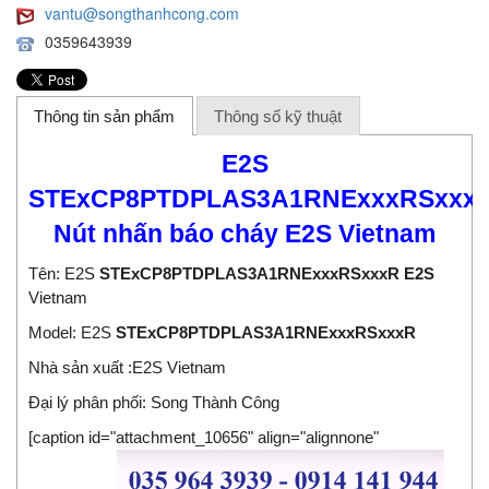
vantu@songthanhcong.com
0359643939
Thông tin sản phẩm
Thông số kỹ thuật
E2S
STExCP8PTDPLAS3A1RNExxxRSxxx
Nút nhấn báo cháy E2S Vietnam
Tên: E2S
STExCP8PTDPLAS3A1RNExxxRSxxxR
E2S
Vietnam
Model: E2S
STExCP8PTDPLAS3A1RNExxxRSxxxR
Nhà sản xuất :E2S Vietnam
Đại lý phân phối:
Song Thành Công
[caption id="attachment_10656" align="alignnone"