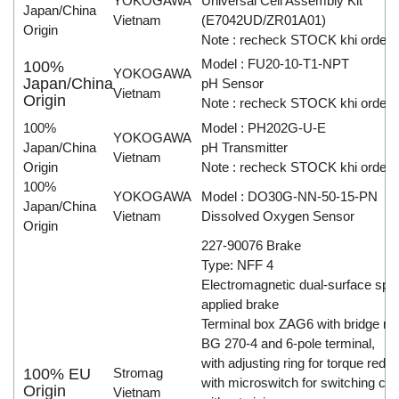
YOKOGAWA
Universal Cell Assembly Kit
Japan/China
Vietnam
(E7042UD/ZR01A01)
Origin
Note : recheck STOCK khi order
Model : FU20-10-T1-NPT
100%
YOKOGAWA
Japan/China
pH Sensor
Vietnam
Origin
Note : recheck STOCK khi order
100%
Model : PH202G-U-E
YOKOGAWA
Japan/China
pH Transmitter
Vietnam
Origin
Note : recheck STOCK khi order
100%
YOKOGAWA
Model : DO30G-NN-50-15-PN
Japan/China
Vietnam
Dissolved Oxygen Sensor
Origin
227-90076 Brake
Type: NFF 4
Electromagnetic dual-surface spri
applied brake
Terminal box ZAG6 with bridge rect
BG 270-4 and 6-pole terminal,
with adjusting ring for torque reduc
100% EU
Stromag
with microswitch for switching cont
Origin
Vietnam