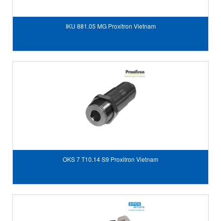
IKU 881.05 MG Proxitron Vietnam
OKS 7 T10.14 S9 Proxitron Vietnam