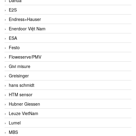
Dahua
E2S
Endress+Hauser
Enerdoor Việt Nam
ESA
Festo
Floweserve/PMV
Givi misure
Greisinger
hans schmidt
HTM sensor
Hubner Giessen
Leuze VietNam
Lumel
MBS