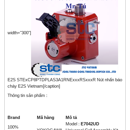
width="300"]
E2S STExCP8PTDPLAS3A1RNExxxRSxxxR Nút nhấn báo
cháy E2S Vietnam[/caption]
Thông tin sản phẩm :
Brand
Mã hàng
Mô tả
Model :
E7042UD
100%