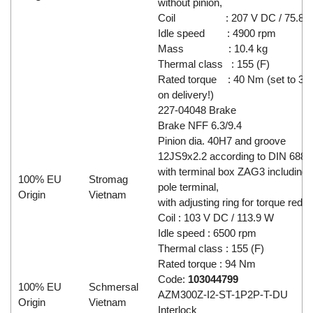
without pinion,
Coil : 207 V DC / 75.8 
Idle speed : 4900 rpm
Mass : 10.4 kg
Thermal class : 155 (F)
Rated torque : 40 Nm (set to 3
on delivery!)
227-04048 Brake
Brake NFF 6.3/9.4
Pinion dia. 40H7 and groove
12JS9x2.2 according to DIN 6885
with terminal box ZAG3 including 
100% EU
Stromag
pole terminal,
Origin
Vietnam
with adjusting ring for torque reduc
Coil : 103 V DC / 113.9 W
Idle speed : 6500 rpm
Thermal class : 155 (F)
Rated torque : 94 Nm
Code:
103044799
100% EU
Schmersal
AZM300Z-I2-ST-1P2P-T-DU
Origin
Vietnam
Interlock