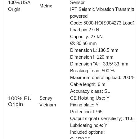
100% USA
Sensor
Metrix
Origin
IPT Seismic Vibration Transmitter,
powered
Code: 5000-HOIS004273 LoadCel
Load pin 27kN
Capacity: 27 kN
Ø: 80 h6 mm
Dimension L: 186.5 mm
Dimension I: 120 mm
Dimension "A": 33.5/ 33 mm
Breaking Load: 500 %
Maximum operating load: 200 %
Cable length: 6 m
Accuracy class: SL
100% EU
Sensy
CE Hoisting Use: Y
Origin
Vietnam
Fixing plate: Y
Protection: IP65
Output signal ( sensitivity): 11.68
Lubricating hole: Y
Included options :
C-4/20 2F