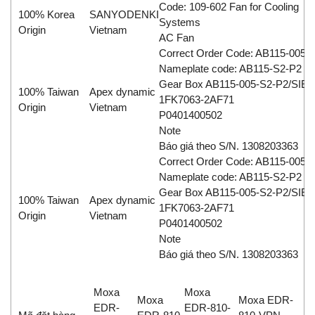
Code: 109-602 Fan for Cooling
100% Korea
SANYODENKI
Systems
Origin
Vietnam
AC Fan
Correct Order Code: AB115-005-
Nameplate code: AB115-S2-P2
Gear Box AB115-005-S2-P2/SI
100% Taiwan
Apex dynamic
1FK7063-2AF71
Origin
Vietnam
P0401400502
Note
Báo giá theo S/N. 1308203363
Correct Order Code: AB115-005-
Nameplate code: AB115-S2-P2
Gear Box AB115-005-S2-P2/SI
100% Taiwan
Apex dynamic
1FK7063-2AF71
Origin
Vietnam
P0401400502
Note
Báo giá theo S/N. 1308203363
Moxa
Moxa
Moxa
Moxa EDR-
EDR-
EDR-810-