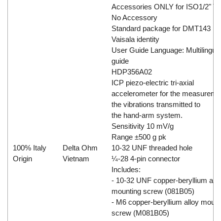
Accessories ONLY for ISO1/2" Th
No Accessory
Standard package for DMT143
Vaisala identity
User Guide Language: Multilingua
guide
HDP356A02
ICP piezo-electric tri-axial
accelerometer for the measureme
the vibrations transmitted to
the hand-arm system.
Sensitivity 10 mV/g
Range ±500 g pk
100% Italy
Delta Ohm
10-32 UNF threaded hole
Origin
Vietnam
¼-28 4-pin connector
Includes:
- 10-32 UNF copper-beryllium allo
mounting screw (081B05)
- M6 copper-beryllium alloy mount
screw (M081B05)