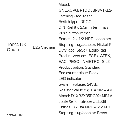
Model:
GNEXCP6BPTDDLBP3A1KL24E
Latching - tool reset
Switch type: DPCO
DIN Rail 8 x 2.5mm terminals
Push button lift flap
Entries: 2 x 1/2"NPT - adaptors
100% UK
Stopping plug/adaptor: Nickel Plat
E2S Vietnam
Origin
Duty label St/St + Equip. tag
Product version: IECEx, ATEX, E
EAC, PESO, INMETRO, SIL2
Product option: Standard
Enclosure colour: Black
LED indicator
System voltage: 24Vdc
Resistor value e.g. E470R = 470
Model: D1XB2X05DC024MB1A1
Joule Xenon Strobe UL1638
Entries: 3 x 3/4"NPT & 2 x M20
Stopping plug/adaptor: Brass
100% UK