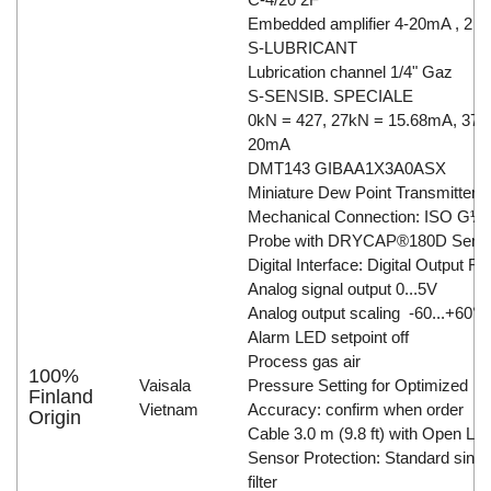
Embedded amplifier 4-20mA , 2 w
S-LUBRICANT
Lubrication channel 1/4" Gaz
S-SENSIB. SPECIALE
0kN = 427, 27kN = 15.68mA, 37k
20mA
DMT143 GIBAA1X3A0ASX
Miniature Dew Point Transmitter
Mechanical Connection: ISO G½"
Probe with DRYCAP®180D Sens
Digital Interface: Digital Output R
Analog signal output 0...5V
Analog output scaling -60...+60°
Alarm LED setpoint off
Process gas air
100%
Vaisala
Pressure Setting for Optimized
Finland
Vietnam
Accuracy: confirm when order
Origin
Cable 3.0 m (9.8 ft) with Open Le
Sensor Protection: Standard sinte
filter