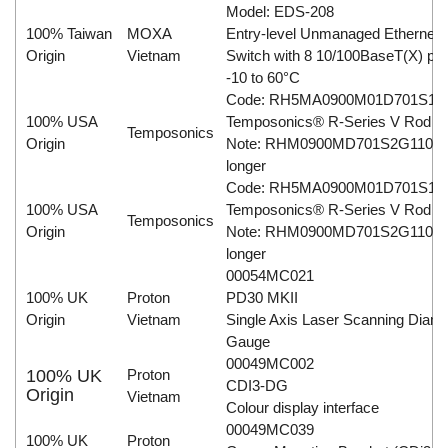
Model: EDS-208
100% Taiwan
MOXA
Entry-level Unmanaged Ethernet
Origin
Vietnam
Switch with 8 10/100BaseT(X) por
-10 to 60°C
Code: RH5MA0900M01D701S10
100% USA
Temposonics® R-Series V Rod
Temposonics
Origin
Note: RHM0900MD701S2G1100 i
longer
Code: RH5MA0900M01D701S10
100% USA
Temposonics® R-Series V Rod
Temposonics
Origin
Note: RHM0900MD701S2G1100 i
longer
00054MC021
100% UK
Proton
PD30 MKII
Origin
Vietnam
Single Axis Laser Scanning Diame
Gauge
00049MC002
100% UK
Proton
CDI3-DG
Origin
Vietnam
Colour display interface
00049MC039
100% UK
Proton