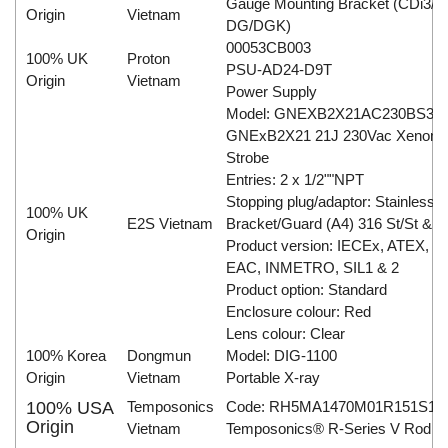
Gauge Mounting Bracket (CDi3/C
Origin
Vietnam
DG/DGK)
00053CB003
100% UK
Proton
PSU-AD24-D9T
Origin
Vietnam
Power Supply
Model: GNEXB2X21AC230BS3A
GNExB2X21 21J 230Vac Xenon
Strobe
Entries: 2 x 1/2""NPT
Stopping plug/adaptor: Stainless S
100% UK
E2S Vietnam
Bracket/Guard (A4) 316 St/St & T
Origin
Product version: IECEx, ATEX, E
EAC, INMETRO, SIL1 & 2
Product option: Standard
Enclosure colour: Red
Lens colour: Clear
100% Korea
Dongmun
Model: DIG-1100
Origin
Vietnam
Portable X-ray
100% USA
Temposonics
Code: RH5MA1470M01R151S10
Origin
Vietnam
Temposonics® R-Series V Rod