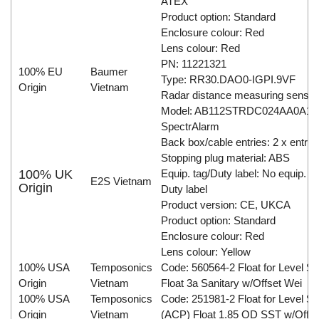
ATEX
Product option: Standard
Enclosure colour: Red
Lens colour: Red
PN: 11221321
100% EU
Baumer
Type: RR30.DAO0-IGPI.9VF
Origin
Vietnam
Radar distance measuring sensor
Model: AB112STRDC024AA0A1R
SpectrAlarm
Back box/cable entries: 2 x entrie
Stopping plug material: ABS
100% UK
Equip. tag/Duty label: No equip. ta
E2S Vietnam
Origin
Duty label
Product version: CE, UKCA
Product option: Standard
Enclosure colour: Red
Lens colour: Yellow
100% USA
Temposonics
Code: 560564-2 Float for Level S
Origin
Vietnam
Float 3a Sanitary w/Offset Wei
100% USA
Temposonics
Code: 251981-2 Float for Level S
Origin
Vietnam
(ACP) Float 1.85 OD SST w/Offs