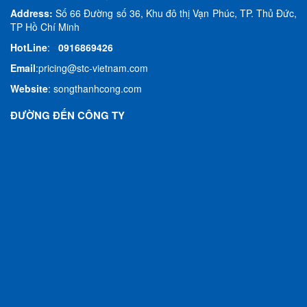
Address:
Số 66 Đường số 36, Khu đô thị Vạn Phúc, TP. Thủ Đức,
TP Hồ Chí Minh
HotLine
:
0916869426
Email
:
pricing@stc-vietnam.com
Website
:
songthanhcong.com
ĐƯỜNG ĐẾN CÔNG TY