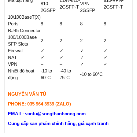
Mã đặt hàng
EDR-810-
810-VPN-
810-
VPN-
2GSFP-T
2GSFP-T
2GSFP
2GSFP
10/100BaseT(X)
Ports
8
8
8
8
RJ45 Connector
100/1000Base
2
2
2
2
SFP Slots
Firewall
✓
✓
✓
✓
NAT
✓
✓
✓
✓
VPN
–
–
✓
✓
Nhiệt độ hoạt
-10 to
-40 to
-10 to 60°C
động
60°C
75°C
NGUYỄN VĂN TÚ
PHONE: 035 964 3939 (ZALO)
EMAIL: vantu@songthanhcong.com
Cung cấp sản phẩm chính hãng, giá cạnh tranh