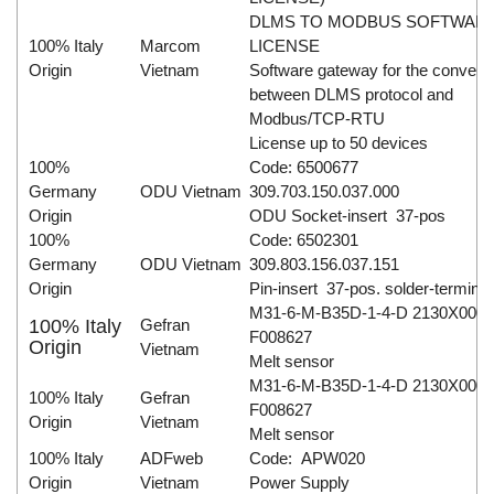
DLMS TO MODBUS SOFTWAR
100% Italy
Marcom
LICENSE
Origin
Vietnam
Software gateway for the convers
between DLMS protocol and
Modbus/TCP-RTU
License up to 50 devices
100%
Code: 6500677
Germany
ODU Vietnam
309.703.150.037.000
Origin
ODU Socket-insert 37-pos
100%
Code: 6502301
Germany
ODU Vietnam
309.803.156.037.151
Origin
Pin-insert 37-pos. solder-terminat
M31-6-M-B35D-1-4-D 2130X000
100% Italy
Gefran
F008627
Origin
Vietnam
Melt sensor
M31-6-M-B35D-1-4-D 2130X000
100% Italy
Gefran
F008627
Origin
Vietnam
Melt sensor
100% Italy
ADFweb
Code: APW020
Origin
Vietnam
Power Supply