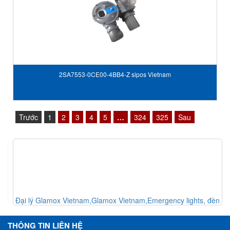
2SA7553-0CE00-4BB4-Z sipos Vietnam
Trước
1
2
3
4
5
…
324
325
Sau
Đại lý Glamox Vietnam,Glamox Vietnam,Emergency lights, đèn
chiếu sáng sự cố
THÔNG TIN LIÊN HỆ