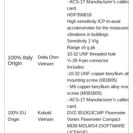
- ACS-1T Manufacturer’s calibrati
card.
HDP356B18
High sensitivity ICP tri-axial
accelerometer for the measureme
vibrations in buildings.
Sensitivity 1 V/g
Range ±5 g pk
10-32 UNF threaded hole
100% Italy
Delta Ohm
¼-28 4-pin connector
Origin
Vietnam
Includes:
-10-32 UNF copper-beryllium allo
mounting screw (081B05)
- M6 copper-beryllium alloy mount
screw (M081B05)
- ACS-1T Manufacturer’s calibrati
card.
100% EU
Kobold
DVZ-3510G3C34P Flowmeter
Origin
Vietnam
Vortex Flowmeter Compact
MDB-MDLMS4 (SOFTWARE
LICENSE)