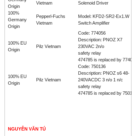
Vietnam
Solenoid Driver
Origin
100%
Pepperl-Fuchs
Model: KFD2-SR2-Ex1.W
Germany
Vietnam
Switch Amplifier
Origin
Code: 774056
Description: PNOZ X7
100% EU
Pilz Vietnam
230VAC 2n/o
Origin
safety relay
474785 is replaced by 77405
Code: 750136
Description: PNOZ s6 48-
100% EU
Pilz Vietnam
240VACDC 3 n/o 1 n/c
Origin
safety relay
474785 is replaced by 75013
NGUYỄN VĂN TÚ