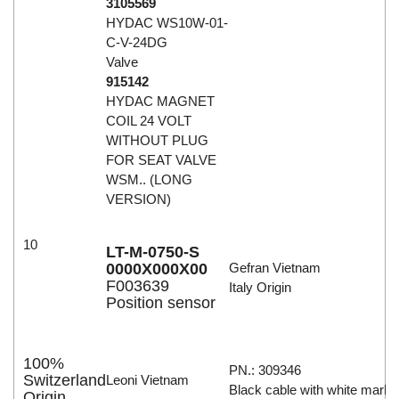
3105569
HYDAC WS10W-01-
C-V-24DG
Valve
915142
HYDAC MAGNET
COIL 24 VOLT
WITHOUT PLUG
FOR SEAT VALVE
WSM.. (LONG
VERSION)
10
LT-M-0750-S
0000X000X00
Gefran Vietnam
F003639
Italy Origin
Position sensor
100%
PN.: 309346
Switzerland
Leoni Vietnam
Black cable with white marki
Origin