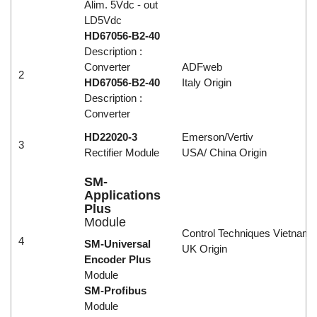
Alim. 5Vdc - out
LD5Vdc
HD67056-B2-40
Description :
Converter
ADFweb
2
HD67056-B2-40
Italy Origin
Description :
Converter
HD22020-3
Emerson/Vertiv
3
Rectifier Module
USA/ China Origin
SM-
Applications
Plus
Module
Control Techniques Vietnam
4
SM-Universal
UK Origin
Encoder Plus
Module
SM-Profibus
Module