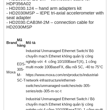
HDP356A02
- HD2030.124 – hand arm adapters kit
- HD2030MSP – IEPE tri-axial accelerometer with
seat adapter
- HD2030.CAB3M-2M – connection cable for
HD2030MSP
Mã
Brand
Mô tả
hàng
Industrial Unmanaged Ethernet Switch/ Bộ
chuyển mạch Ethenet không quản lý công
nghiệp với 4 cổng 10/100BaseT(X), 1 cổng
EDS-
multi mode 100BaseFX, đầu nối SC, -40 to 75°C
305-
Moxa
M-
https://www.moxa.com/en/products/industrial-
SC-T
network-infrastructure/ethernet-
switches/unmanaged-switches/eds-305-
series/eds-305-m-sc-t
Industrial Unmanaged Ethernet Switch / Bộ
chuyển mạch Ethenet không quản lý công
nghiệp với 4 cổng 10/100BaseT(X), 1 cổng multi