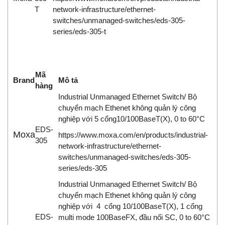
T
network-infrastructure/ethernet-
switches/unmanaged-switches/eds-305-
series/eds-305-t
Mã
Brand
Mô tả
hàng
Industrial Unmanaged Ethernet Switch/ Bộ
chuyển mạch Ethenet không quản lý công
nghiệp với 5 cổng10/100BaseT(X), 0 to 60°C
EDS-
Moxa
https://www.moxa.com/en/products/industrial-
305
network-infrastructure/ethernet-
switches/unmanaged-switches/eds-305-
series/eds-305
Industrial Unmanaged Ethernet Switch/ Bộ
chuyển mạch Ethenet không quản lý công
nghiệp với 4 cổng 10/100BaseT(X), 1 cổng
EDS-
multi mode 100BaseFX, đầu nối SC, 0 to 60°C