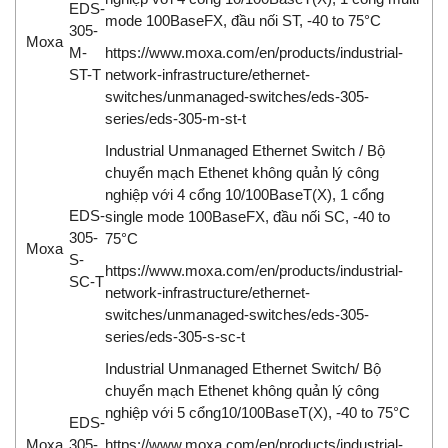
EDS-
mode 100BaseFX, đầu nối ST, -40 to 75°C
305-
Moxa
M-
https://www.moxa.com/en/products/industrial-
ST-T
network-infrastructure/ethernet-
switches/unmanaged-switches/eds-305-
series/eds-305-m-st-t
Industrial Unmanaged Ethernet Switch / Bộ
chuyển mạch Ethenet không quản lý công
nghiệp với 4 cổng 10/100BaseT(X), 1 cổng
EDS-
single mode 100BaseFX, đầu nối SC, -40 to
305-
75°C
Moxa
S-
https://www.moxa.com/en/products/industrial-
SC-T
network-infrastructure/ethernet-
switches/unmanaged-switches/eds-305-
series/eds-305-s-sc-t
Industrial Unmanaged Ethernet Switch/ Bộ
chuyển mạch Ethenet không quản lý công
nghiệp với 5 cổng10/100BaseT(X), -40 to 75°C
EDS-
Moxa
305-
https://www.moxa.com/en/products/industrial-