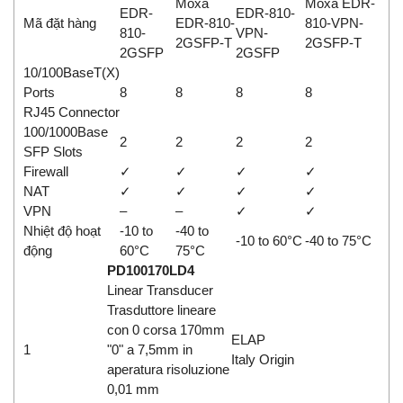
Moxa
Moxa EDR-
EDR-
EDR-810-
Mã đặt hàng
EDR-810-
810-VPN-
810-
VPN-
2GSFP-T
2GSFP-T
2GSFP
2GSFP
10/100BaseT(X)
Ports
8
8
8
8
RJ45 Connector
100/1000Base
2
2
2
2
SFP Slots
Firewall
✓
✓
✓
✓
NAT
✓
✓
✓
✓
VPN
–
–
✓
✓
Nhiệt độ hoạt
-10 to
-40 to
-10 to 60°C
-40 to 75°C
động
60°C
75°C
PD100170LD4
Linear Transducer
Trasduttore lineare
con 0 corsa 170mm
ELAP
1
"0" a 7,5mm in
Italy Origin
aperatura risoluzione
0,01 mm