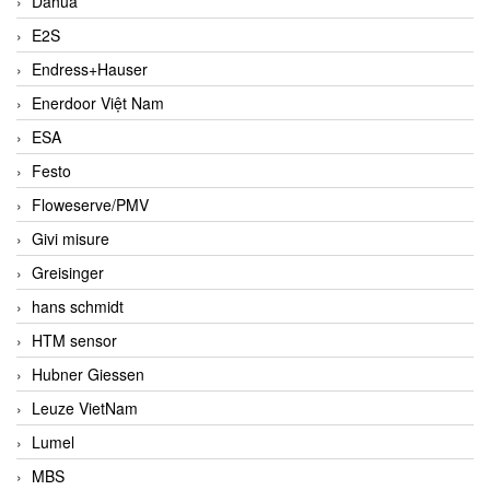
Dahua
E2S
Endress+Hauser
Enerdoor Việt Nam
ESA
Festo
Floweserve/PMV
Givi misure
Greisinger
hans schmidt
HTM sensor
Hubner Giessen
Leuze VietNam
Lumel
MBS