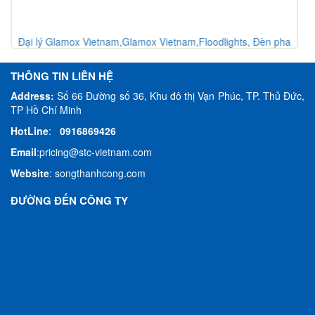
Đại lý Glamox Vietnam,Glamox Vietnam,Navigation, Đèn hành
trình
THÔNG TIN LIÊN HỆ
Address:
Số 66 Đường số 36, Khu đô thị Vạn Phúc, TP. Thủ Đức,
TP Hồ Chí Minh
HotLine
:
0916869426
Email
:
pricing@stc-vietnam.com
Website
:
songthanhcong.com
ĐƯỜNG ĐẾN CÔNG TY