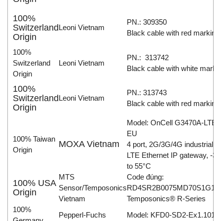
100%
PN.: 309350
Switzerland
Leoni Vietnam
Black cable with red marking
Origin
100%
PN.: 313742
Switzerland
Leoni Vietnam
Black cable with white marki
Origin
100%
PN.: 313743
Switzerland
Leoni Vietnam
Black cable with red marking
Origin
Model: OnCell G3470A-LTE-
EU
100% Taiwan
MOXA Vietnam
4 port, 2G/3G/4G industrial
Origin
LTE Ethernet IP gateway, -30
to 55°C
MTS
Code đúng:
100% USA
Sensor/Temposonics
RD4SR2B0075MD70S1G11
Origin
Vietnam
Temposonics® R-Series
100%
Pepperl-Fuchs
Model: KFD0-SD2-Ex1.1010
Germany