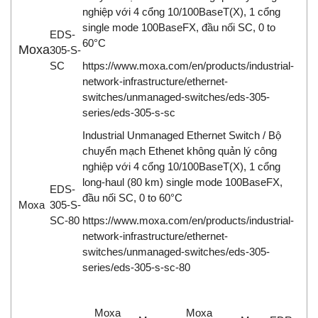
nghiệp với 4 cổng 10/100BaseT(X), 1 cổng
single mode 100BaseFX, đầu nối SC, 0 to
EDS-
60°C
Moxa
305-S-
SC
https://www.moxa.com/en/products/industrial-
network-infrastructure/ethernet-
switches/unmanaged-switches/eds-305-
series/eds-305-s-sc
Industrial Unmanaged Ethernet Switch / Bộ
chuyển mạch Ethenet không quản lý công
nghiệp với 4 cổng 10/100BaseT(X), 1 cổng
long-haul (80 km) single mode 100BaseFX,
EDS-
đầu nối SC, 0 to 60°C
Moxa
305-S-
SC-80
https://www.moxa.com/en/products/industrial-
network-infrastructure/ethernet-
switches/unmanaged-switches/eds-305-
series/eds-305-s-sc-80
Moxa
Moxa