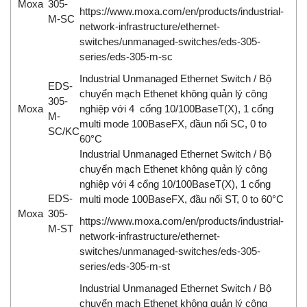
Moxa
305-
https://www.moxa.com/en/products/industrial-
M-SC
network-infrastructure/ethernet-
switches/unmanaged-switches/eds-305-
series/eds-305-m-sc
Industrial Unmanaged Ethernet Switch / Bộ
EDS-
chuyển mạch Ethenet không quản lý công
305-
Moxa
nghiệp với 4 cổng 10/100BaseT(X), 1 cổng
M-
multi mode 100BaseFX, đầun nối SC, 0 to
SC/KC
60°C
Industrial Unmanaged Ethernet Switch / Bộ
chuyển mạch Ethenet không quản lý công
nghiệp với 4 cổng 10/100BaseT(X), 1 cổng
EDS-
multi mode 100BaseFX, đầu nối ST, 0 to 60°C
Moxa
305-
https://www.moxa.com/en/products/industrial-
M-ST
network-infrastructure/ethernet-
switches/unmanaged-switches/eds-305-
series/eds-305-m-st
Industrial Unmanaged Ethernet Switch / Bộ
chuyển mạch Ethenet không quản lý công