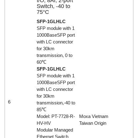
I/O, 8AI, 2-port
Switch, -40 to
75°C
SFP-1GLHLC
SFP module with 1
1000BaseSFP port
with LC connector
for 30km
transmission, 0 to
60℃
SFP-1GLHLC
SFP module with 1
1000BaseSFP port
with LC connector
for 30km
6
transmission,-40 to
85℃
Model: PT-7728-R-
Moxa Vietnam
HV-HV
Taiwan Origin
Modular Managed
Ethernet Switch