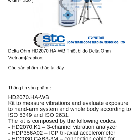
width="300"]
Delta Ohm HD2070.HA-WB Thiết bị đo Delta Ohm
Vietnam[/caption]
Các sản phẩm khác tại đây
Thông tin sản phẩm :
HD2070.HA-WB
Kit to measure vibrations and evaluate exposure
to hand-arm system and whole body according to
ISO 5349 and ISO 2631.
The kit is composed by the following codes:
- HD2070.K1 – 3-channel vibration analyzer
- HDP356A02 – ICP tri-axial accelerometer
- HD2030.CAB3-3M – connection cable for