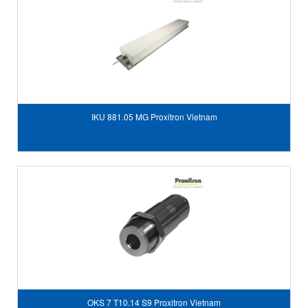
IKU 881.05 MG Proxitron Vietnam
OKS 7 T10.14 S9 Proxitron Vietnam