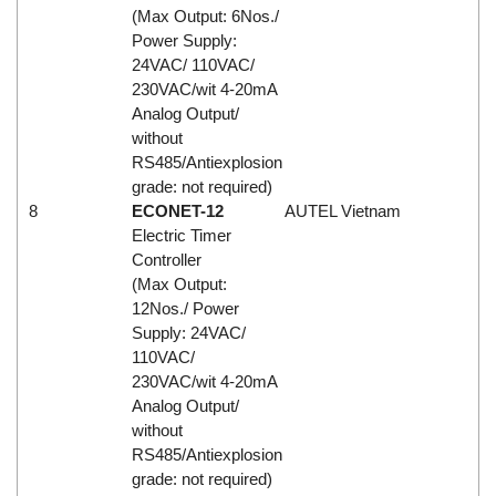
(Max Output: 6Nos./
Power Supply:
24VAC/ 110VAC/
230VAC/wit 4-20mA
Analog Output/
without
RS485/Antiexplosion
grade: not required)
8
ECONET-12
AUTEL Vietnam
Electric Timer
Controller
(Max Output:
12Nos./ Power
Supply: 24VAC/
110VAC/
230VAC/wit 4-20mA
Analog Output/
without
RS485/Antiexplosion
grade: not required)