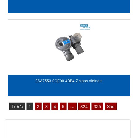
2SA7553-0CE00-4BB4-Z sipos Vietnam
Trước
1
2
3
4
5
…
324
325
Sau