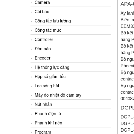
Camera
APA-
Còi báo
Xy lan
Biến t
Công tắc lưu lượng
EEM33
Công tắc mức
Bộ kết
Controller
hãng P
Bộ kết
Đèn báo
hãng P
Encoder
Bộ ngu
Phoeni
Hệ thống lực căng
Bộ ngu
Hộp số giảm tốc
contac
Lọc sóng hài
Bộ ngu
contac
Máy đo nhiệt độ cầm tay
004087
Nút nhấn
DGPL
Phanh điện từ
DGPL-
Phanh khí nén
DGPL-
DGPL-
Program