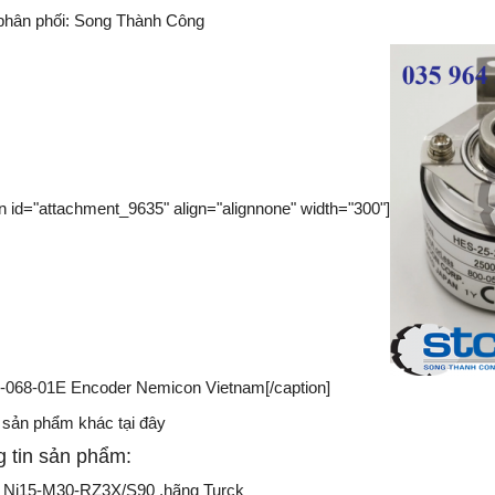
 phân phối:
Song Thành Công
on id="attachment_9635" align="alignnone" width="300"]
068-01E Encoder Nemicon Vietnam[/caption]
sản phẩm khác tại đây
 tin sản phẩm:
 Ni15-M30-RZ3X/S90 ,hãng Turck