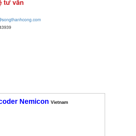
ệ tư vấn
@songthanhcong.com
43939
ncoder Nemicon
Vietnam