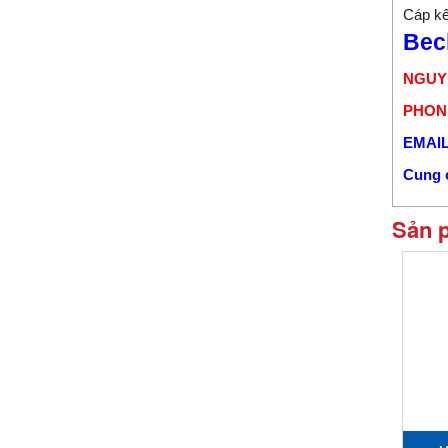
Cáp kế
Bec
NGUY
PHONE
EMAIL
Cung c
Sản 