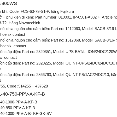
6800WS
h khí: Code: FCS-63-78-S1-P, hãng Fujikura
rở + phụ kiện đi kèm: Part number: 010001, IP-6501-A502 + Article n
-72, Hãng Novotechink
 nối chia nguồn cho cảm biến: Part no: 1412060, Model: SACB-8/16
hoenix contact
 nối chia nguồn cho cảm biến: Part no: 1517068, Model: SACB-8/16
hoenix contact
ồn cấp điện: Part no: 2320351, Model: UPS-BAT/LI-ION/24DC/120W
x contact
ồn cấp điện: Part no: 2320225, Model: QUINT-UPS/24DC/24DC/10, 
t
ồn cấp điện: Part no: 2866763, Model: QUINT-PS/1AC/24DC/10, hã
t
55, Code :514255 + 437628
-40-750-PPV-A-KF-B
40-1000-PPV-A-KF-B
40-850-PPV-A-KF-B
40-1000-PPV-A-B- KF-GK-SV