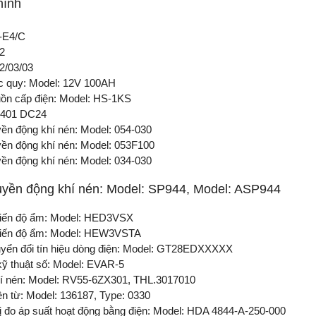
hình
-E4/C
2
2/03/03
c quy: Model: 12V 100AH
ồn cấp điện: Model: HS-1KS
401 DC24
yền động khí nén: Model: 054-030
yền động khí nén: Model: 053F100
yền động khí nén: Model: 034-030
uyền động khí nén: Model: SP944, Model: ASP944
iến độ ẩm: Model: HED3VSX
iến độ ẩm: Model: HEW3VSTA
yển đổi tín hiệu dòng điện: Model: GT28EDXXXXX
kỹ thuật số: Model: EVAR-5
í nén: Model: RV55-6ZX301, THL.3017010
ện từ: Model: 136187, Type: 0330
bị đo áp suất hoạt động bằng điện: Model: HDA 4844-A-250-000