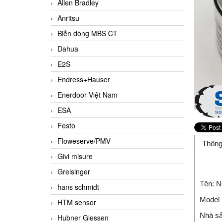
Allen Bradley
Anritsu
Biến dòng MBS CT
Dahua
E2S
Endress+Hauser
Enerdoor Việt Nam
ESA
Festo
Floweserve/PMV
Thông
Givi misure
Greisinger
Tên: 
hans schmidt
Model
HTM sensor
Nhà sả
Hubner Giessen