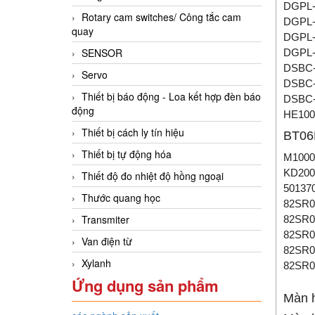
DGPL-
Rotary cam switches/ Công tắc cam
DGPL-
quay
DGPL-
SENSOR
DGPL-
DSBC-
Servo
DSBC-
Thiết bị báo động - Loa kết hợp đèn báo
DSBC-
động
HE100.
Thiết bị cách ly tín hiệu
BT06
Thiết bị tự động hóa
M1000
KD200
Thiết độ đo nhiệt độ hồng ngoại
50137
Thước quang học
82SR0
Transmiter
82SR0
82SR0
Van điện từ
82SR0
Xylanh
82SR0
Ứng dụng sản phẩm
Màn 