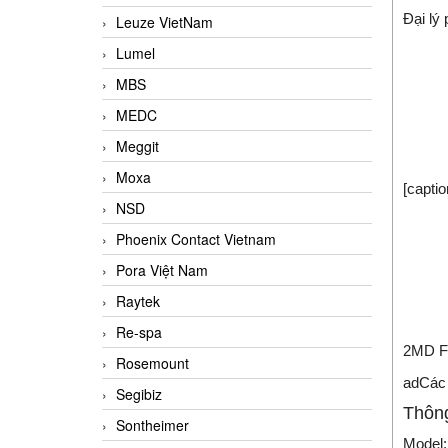
Đại lý
Leuze VietNam
Lumel
MBS
MEDC
Meggit
Moxa
[capti
NSD
Phoenix Contact Vietnam
Pora Việt Nam
Raytek
Re-spa
2MD F-
Rosemount
ad
Các 
Segibiz
Thông
Sontheimer
Model: