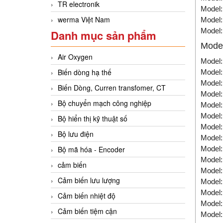
TR electronik
Model:
werma Việt Nam
Model:
Model:
Danh mục sản phẩm
Mode
Air Oxygen
Model
Biến dòng hạ thế
Model
Model
Biến Dòng, Curren transfomer, CT
Model
Bộ chuyển mạch công nghiệp
Model:
Model
Bộ hiển thị kỹ thuật số
Model
Bộ lưu điện
Model:
Bộ mã hóa - Encoder
Model
Model:
cảm biến
Model
Cảm biến lưu lượng
Model
Model
Cảm biến nhiệt độ
Model
Cảm biến tiệm cận
Model