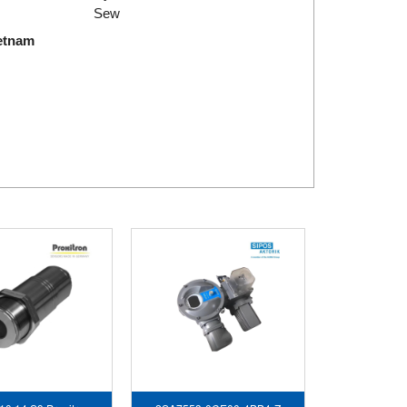
Sew
etnam