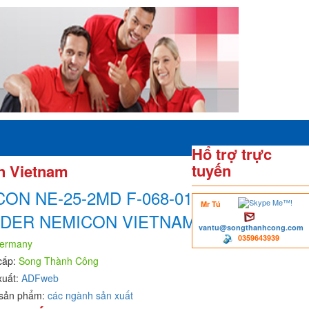
Hổ trợ trực
tuyến
n Vietnam
ON NE-25-2MD F-068-01E
Mr Tú
DER NEMICON VIETNAM
vantu@songthanhcong.com
0359643939
ermany
cấp:
Song Thành Công
xuất:
ADFweb
sản phẩm:
các ngành sản xuất