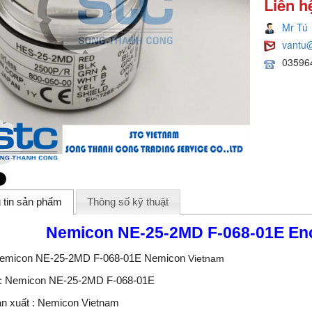
Liên h
Mr Tú
vantu
03596
 tin sản phẩm
Thông số kỹ thuật
Nemicon NE-25-2MD F-068-01E E
Nemicon NE-25-2MD F-068-01E Nemicon
Vietnam
 : Nemicon NE-25-2MD F-068-01E
n xuất : Nemicon Vietnam