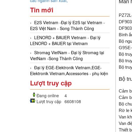
các ngành sản xuất,
Màn 
Tin mới
PZ72L
DF903
E2S Vietnam -Đại lý E2S tại Vietnam -
E2S Việt Nam - Song Thành Công
DF903
Bình ắ
LENORD + BAUER Vietnam - Đại lý
Bộ ngu
LENORD + BAUER tại Vietnam
G9SE-
Stromag VietNam - Đại lý Stromag tại
Bộ tru
VietNam -Song Thành Công
Bộ tru
Đại lý EGE-Elektronik Vietnam,EGE-
Bộ tru
Elektronik Vietnam,Accessories - phụ kiện
Bộ tr
Lượt truy cập
Cảm b
Đang online
4
Cảm b
Lượt truy cập
6608108
Bộ chu
Rờ le 
Van kh
Van đi
Thiết 