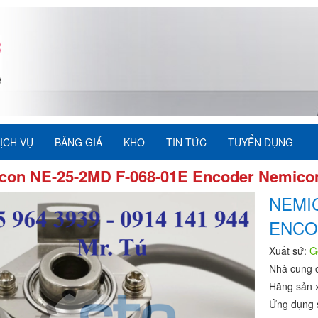
ỊCH VỤ
BẢNG GIÁ
KHO
TIN TỨC
TUYỂN DỤNG
con NE-25-2MD F-068-01E Encoder Nemico
NEMIC
ENCO
Xuất sứ:
G
Nhà cung 
Hãng sản 
Ứng dụng 