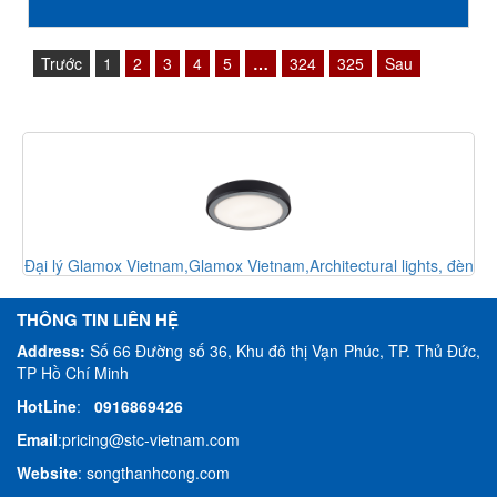
Trước
1
2
3
4
5
…
324
325
Sau
,
Đại lý Glamox Vietnam,Glamox Vietnam,Architectural lights, đèn
kiến trúc
THÔNG TIN LIÊN HỆ
Address:
Số 66 Đường số 36, Khu đô thị Vạn Phúc, TP. Thủ Đức,
TP Hồ Chí Minh
HotLine
:
0916869426
Email
:
pricing@stc-vietnam.com
Website
:
songthanhcong.com