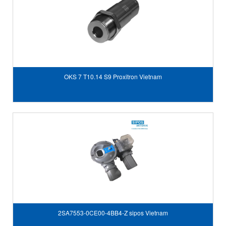
OKS 7 T10.14 S9 Proxitron Vietnam
2SA7553-0CE00-4BB4-Z sipos Vietnam