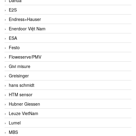
Dahua
E2S
Endress+Hauser
Enerdoor Việt Nam
ESA
Festo
Floweserve/PMV
Givi misure
Greisinger
hans schmidt
HTM sensor
Hubner Giessen
Leuze VietNam
Lumel
MBS