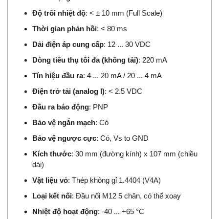
Độ trôi nhiệt độ
: < ± 10 mm (Full Scale)
Thời gian phản hồi
: < 80 ms
Dải điện áp cung cấp
: 12 ... 30 VDC
Dòng tiêu thụ tối đa (không tải)
: 220 mA
Tín hiệu đầu ra
: 4 ... 20 mA / 20 ... 4 mA
Điện trở tải (analog I)
: < 2.5 VDC
Đầu ra báo động
: PNP
Bảo vệ ngắn mạch
: Có
Bảo vệ ngược cực
: Có, Vs to GND
Kích thước
: 30 mm (đường kính) x 107 mm (chiều
dài)
Vật liệu vỏ
: Thép không gỉ 1.4404 (V4A)
Loại kết nối
: Đầu nối M12 5 chân, có thể xoay
Nhiệt độ hoạt động
: -40 ... +65 °C