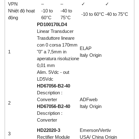
VPN
–
–
✓
✓
Nhiệt độ hoạt
-10 to
-40 to
-10 to 60°C
-40 to 75°C
động
60°C
75°C
PD100170LD4
Linear Transducer
Trasduttore lineare
con 0 corsa 170mm
ELAP
1
"0" a 7,5mm in
Italy Origin
aperatura risoluzione
0,01 mm
Alim. 5Vdc - out
LD5Vdc
HD67056-B2-40
Description :
Converter
ADFweb
2
HD67056-B2-40
Italy Origin
Description :
Converter
HD22020-3
Emerson/Vertiv
3
Rectifier Module
USA/ China Origin