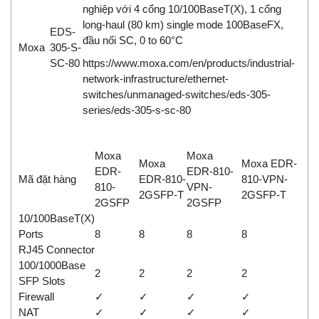
nghiệp với 4 cổng 10/100BaseT(X), 1 cổng
long-haul (80 km) single mode 100BaseFX,
EDS-
đầu nối SC, 0 to 60°C
Moxa
305-S-
SC-80
https://www.moxa.com/en/products/industrial-
network-infrastructure/ethernet-
switches/unmanaged-switches/eds-305-
series/eds-305-s-sc-80
Moxa
Moxa
Moxa
Moxa EDR-
EDR-
EDR-810-
Mã đặt hàng
EDR-810-
810-VPN-
810-
VPN-
2GSFP-T
2GSFP-T
2GSFP
2GSFP
10/100BaseT(X)
Ports
8
8
8
8
RJ45 Connector
100/1000Base
2
2
2
2
SFP Slots
Firewall
✓
✓
✓
✓
NAT
✓
✓
✓
✓