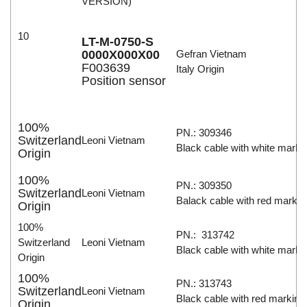
VERSION)
10
LT-M-0750-S
0000X000X00
Gefran Vietnam
F003639
Italy Origin
Position sensor
100%
PN.: 309346
Switzerland
Leoni Vietnam
Black cable with white marki
Origin
100%
PN.: 309350
Switzerland
Leoni Vietnam
Balack cable with red markin
Origin
100%
PN.: 313742
Switzerland
Leoni Vietnam
Black cable with white marki
Origin
100%
PN.: 313743
Switzerland
Leoni Vietnam
Black cable with red marking
Origin