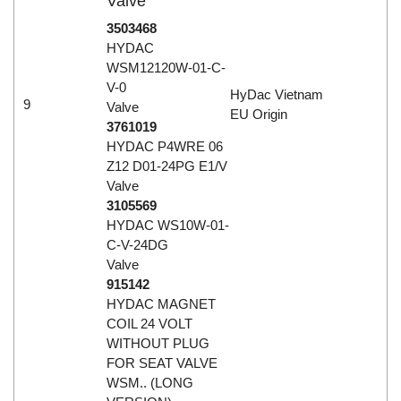
Valve
3503468
HYDAC
WSM12120W-01-C-
V-0
HyDac Vietnam
9
Valve
EU Origin
3761019
HYDAC P4WRE 06
Z12 D01-24PG E1/V
Valve
3105569
HYDAC WS10W-01-
C-V-24DG
Valve
915142
HYDAC MAGNET
COIL 24 VOLT
WITHOUT PLUG
FOR SEAT VALVE
WSM.. (LONG