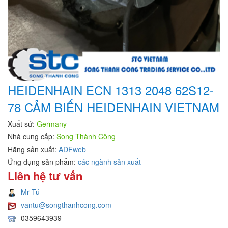
HEIDENHAIN ECN 1313 2048 62S12-
78 CẢM BIẾN HEIDENHAIN VIETNAM
Xuất sứ:
Germany
Nhà cung cấp:
Song Thành Công
Hãng sản xuất:
ADFweb
Ứng dụng sản phẩm:
các ngành sản xuất
Liên hệ tư vấn
Mr Tú
vantu@songthanhcong.com
0359643939