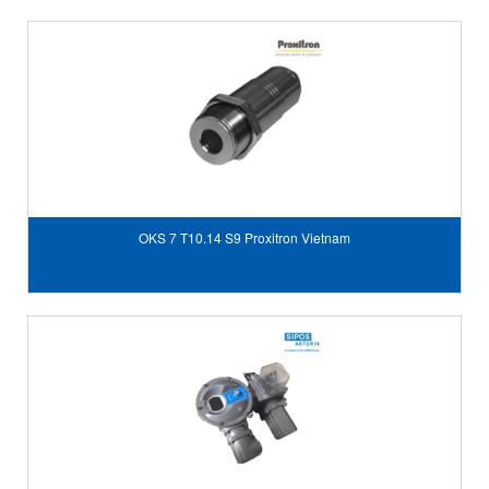
OKS 7 T10.14 S9 Proxitron Vietnam