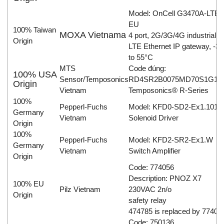
Model: OnCell G3470A-LTE-
EU
100% Taiwan
MOXA Vietnama
4 port, 2G/3G/4G industrial
Origin
LTE Ethernet IP gateway, -30
to 55°C
MTS
Code đúng:
100% USA
Sensor/Temposonics
RD4SR2B0075MD70S1G11
Origin
Vietnam
Temposonics® R-Series
100%
Pepperl-Fuchs
Model: KFD0-SD2-Ex1.1010
Germany
Vietnam
Solenoid Driver
Origin
100%
Pepperl-Fuchs
Model: KFD2-SR2-Ex1.W
Germany
Vietnam
Switch Amplifier
Origin
Code: 774056
Description: PNOZ X7
100% EU
Pilz Vietnam
230VAC 2n/o
Origin
safety relay
474785 is replaced by 77405
Code: 750136