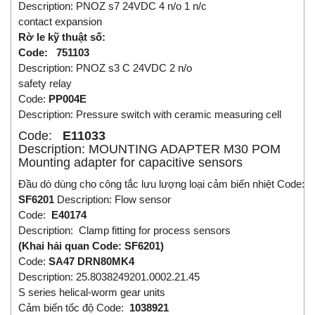
Description: PNOZ s7 24VDC 4 n/o 1 n/c
contact expansion
Rờ le kỹ thuật số:
Code: 751103
Description: PNOZ s3 C 24VDC 2 n/o
safety relay
Code:
PP004E
Description: Pressure switch with ceramic measuring cell
Code:
E11033
Description: MOUNTING ADAPTER M30 POM
Mounting adapter for capacitive sensors
Đầu dò dùng cho công tắc lưu lượng loại cảm biến nhiệt Code:
SF6201
Description: Flow sensor
Code:
E40174
Description: Clamp fitting for process sensors
(Khai hải quan Code: SF6201)
Code:
SA47 DRN80MK4
Description: 25.8038249201.0002.21.45
S series helical-worm gear units
Cảm biến tốc độ Code:
1038921