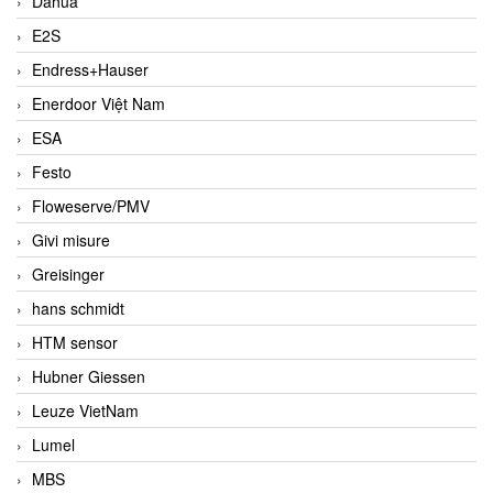
Dahua
E2S
Endress+Hauser
Enerdoor Việt Nam
ESA
Festo
Floweserve/PMV
Givi misure
Greisinger
hans schmidt
HTM sensor
Hubner Giessen
Leuze VietNam
Lumel
MBS