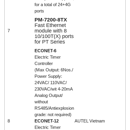
for a total of 24+4G
ports
PM-7200-8TX
Fast Ethernet
module with 8
7
10/100T(X) ports
for PT Series
ECONET-6
Electric Timer
Controller
(Max Output: 6Nos./
Power Supply:
24VAC/ 110VAC/
230VAC/wit 4-20mA
Analog Output/
without
RS485/Antiexplosion
grade: not required)
8
ECONET-12
AUTEL Vietnam
Electric Timer