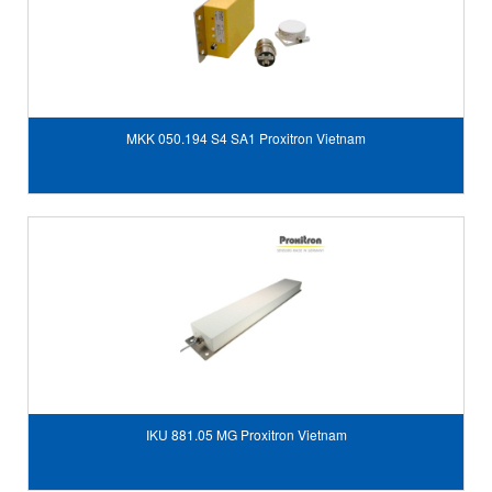
MKK 050.194 S4 SA1 Proxitron Vietnam
IKU 881.05 MG Proxitron Vietnam