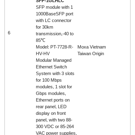
SFP-1GLHLC
SFP module with 1
1000BaseSFP port
with LC connector
for 30km
6
transmission,-40 to
85℃
Model: PT-7728-R-
Moxa Vietnam
HV-HV
Taiwan Origin
Modular Managed
Ethernet Switch
System with 3 slots
for 100 Mbps
modules, 1 slot for
Gbps modules,
Ethernet ports on
rear panel, LED
display on front
panel, with two 88-
300 VDC or 85-264
VAC power supplies,