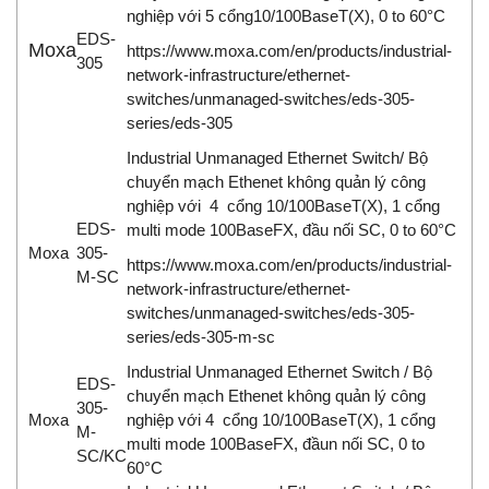
nghiệp với 5 cổng10/100BaseT(X), 0 to 60°C
EDS-
Moxa
https://www.moxa.com/en/products/industrial-
305
network-infrastructure/ethernet-
switches/unmanaged-switches/eds-305-
series/eds-305
Industrial Unmanaged Ethernet Switch/ Bộ
chuyển mạch Ethenet không quản lý công
nghiệp với 4 cổng 10/100BaseT(X), 1 cổng
EDS-
multi mode 100BaseFX, đầu nối SC, 0 to 60°C
Moxa
305-
https://www.moxa.com/en/products/industrial-
M-SC
network-infrastructure/ethernet-
switches/unmanaged-switches/eds-305-
series/eds-305-m-sc
Industrial Unmanaged Ethernet Switch / Bộ
EDS-
chuyển mạch Ethenet không quản lý công
305-
Moxa
nghiệp với 4 cổng 10/100BaseT(X), 1 cổng
M-
multi mode 100BaseFX, đầun nối SC, 0 to
SC/KC
60°C