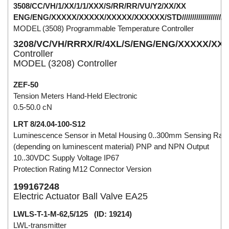
3508/CC/VH/1/XX/1/1/XXX/S/RR/RR/VU/Y2/XX/XX
ENG/ENG/XXXXX/XXXXX/XXXXX/XXXXXX/STD/////////////////////
MODEL (3508) Programmable Temperature Controller
3208/VC/VH/RRRX/R/4XL/S/ENG/ENG/XXXXX/XX
Controller
MODEL (3208) Controller
ZEF-50
Tension Meters Hand-Held Electronic
0.5-50.0 cN
LRT 8/24.04-100-S12
Luminescence Sensor in Metal Housing 0..300mm Sensing Ran
(depending on luminescent material) PNP and NPN Output
10..30VDC Supply Voltage IP67
Protection Rating M12 Connector Version
199167248
Electric Actuator Ball Valve EA25
LWLS-T-1-M-62,5/125 (ID: 19214)
LWL-transmitter