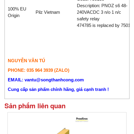
Description: PNOZ s6 48-
100% EU
Pilz Vietnam
240VACDC 3 n/o 1 n/c
Origin
safety relay
474785 is replaced by 75013
NGUYỄN VĂN TÚ
PHONE: 035 964 3939 (ZALO)
EMAIL: vantu@songthanhcong.com
Cung cấp sản phẩm chính hãng, giá cạnh tranh !
Sản phẩm liên quan