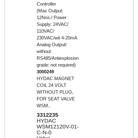
Controller
(Max Output:
12Nos./ Power
Supply: 24VAC/
110VAC/
230VAC/wit 4-20mA
Analog Output/
without
RS485/Antiexplosion
grade: not required)
3000249
HYDAC MAGNET
COIL 24 VOLT
WITHOUT PLUG,
FOR SEAT VALVE
WSM..
3312235
HYDAC
WSM12120V-01-
C-N-0