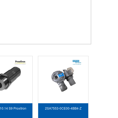
10.14 S9 Proxitron
2SA7553-0CE00-4BB4-Z
Vietnam
sipos Vietnam