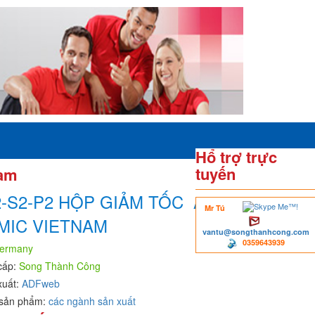
Hổ trợ trực
tuyến
nam
2-S2-P2 HỘP GIẢM TỐC APEX
Mr Tú
MIC VIETNAM
vantu@songthanhcong.com
0359643939
ermany
cấp:
Song Thành Công
xuất:
ADFweb
sản phẩm:
các ngành sản xuất