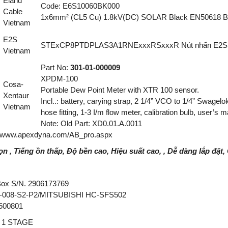
Eland
Code: E6S10060BK000
Cable
1x6mm² (CL5 Cu) 1.8kV(DC) SOLAR Black EN50618 B
Vietnam
E2S
STExCP8PTDPLAS3A1RNExxxRSxxxR Nút nhấn E2S 
Vietnam
Part No:
301-01-000009
XPDM-100
Cosa-
Portable Dew Point Meter with XTR 100 sensor.
Xentaur
Incl..: battery, carying strap, 2 1/4” VCO to 1/4” Swage
Vietnam
hose fitting, 1-3 I/m flow meter, calibration bulb, user’s 
Note: Old Part: XD0.01.A.0011
//www.apexdyna.com/AB_pro.aspx
n , Tiếng ồn thấp, Độ bền cao, Hiệu suất cao, , Dễ dàng lắp đặt,
ox S/N. 2906173769
-008-S2-P2/MITSUBISHI HC-SFS502
500801
 1 STAGE