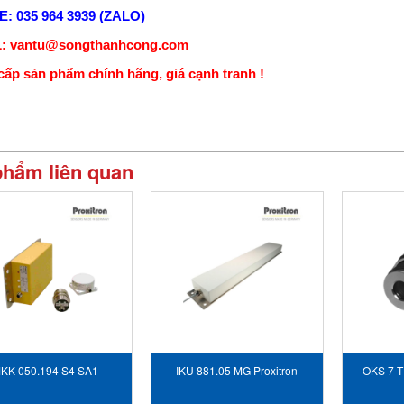
: 035 964 3939 (ZALO)
: vantu@songthanhcong.com
ấp sản phẩm chính hãng, giá cạnh tranh !
phẩm liên quan
KK 050.194 S4 SA1
IKU 881.05 MG Proxitron
OKS 7 T
Proxitron Vietnam
Vietnam