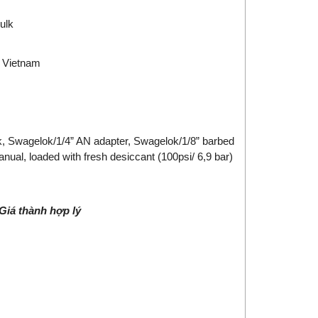
ulk
Vietnam
lok, Swagelok/1/4” AN adapter, Swagelok/1/8” barbed
manual, loaded with fresh desiccant (100psi/ 6,9 bar)
 Giá thành hợp lý