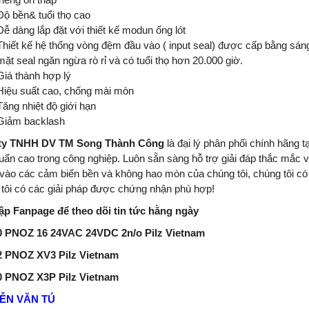
Độ bền& tuổi thọ cao
Dễ dàng lắp đặt với thiết kế modun ống lót
Thiết kế hệ thống vòng đệm đầu vào ( input seal) được cấp bằng sán
mặt seal ngăn ngừa rò rỉ và có tuổi thọ hơn 20.000 giờ.
Giá thành hợp lý
Hiệu suất cao, chống mài mòn
Tăng nhiệt độ giới hạn
Giảm backlash
ty TNHH DV TM Song Thành Công
là đại lý phân phối chính hãng t
huẩn cao trong công nghiệp
.
Luôn sẵn sàng hỗ trợ giải đáp thắc mắc v
vào các cảm biến bền và không hao mòn của chúng tôi, chúng tôi có 
tôi có các giải pháp được chứng nhận phù hợp!
ập Fanpage để theo dõi tin tức hằng ngày
0 PNOZ 16 24VAC 24VDC 2n/o Pilz Vietnam
2 PNOZ XV3 Pilz Vietnam
0 PNOZ X3P Pilz Vietnam
ỄN VĂN TÚ