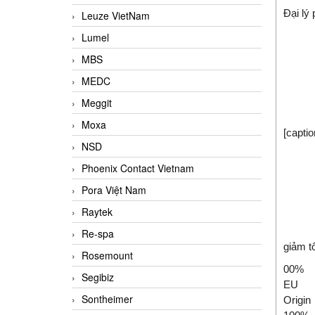
Đại lý
Leuze VietNam
Lumel
MBS
MEDC
Meggit
Moxa
[capti
NSD
Phoenix Contact Vietnam
Pora Việt Nam
Raytek
Re-spa
giảm t
Rosemount
00%
Segibiz
EU
Sontheimer
Origin