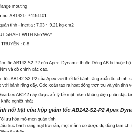
flange mouting
rtno. AB1421- P4151101
uán tính - Inertia : 7.03 ~ 9.21 kg-cm2
UT SHAFT WITH KEYWAY
 TRUYỀN : 0-8
ảm tốc AB142-S2-P2 của Apex Dynamic thuộc Dòng AB là thuộc bộ
 Nm và độ chính xác cao.
m tốc AB142-S2-P2 của Apex với thiết kế bánh răng xoắn ốc chính xác
 với bánh răng đẩy. Góc xoắn tạo ra hoạt động trơn tru và yên tĩnh 
earbox AB142 này được xử lý bề mặt niken không điện phân đặc biệt 
 khắc nghiệt nhất
ính nổi bật
của hộp giảm tốc
AB142-S2-P2 Apex Dyn
Tối ưu hóa mô-men quán tính
Cấu trúc bánh răng mặt trời rắn, một mảnh có được độ đồng tâm chí
Tiếng ồn thấp