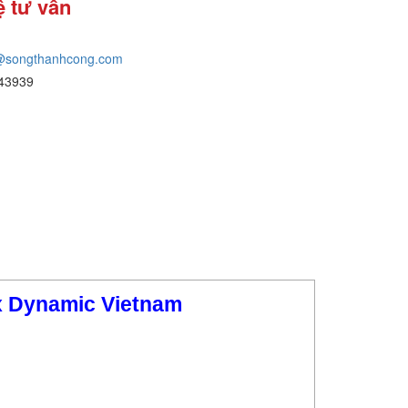
ệ tư vấn
@songthanhcong.com
43939
x Dynamic Vietnam