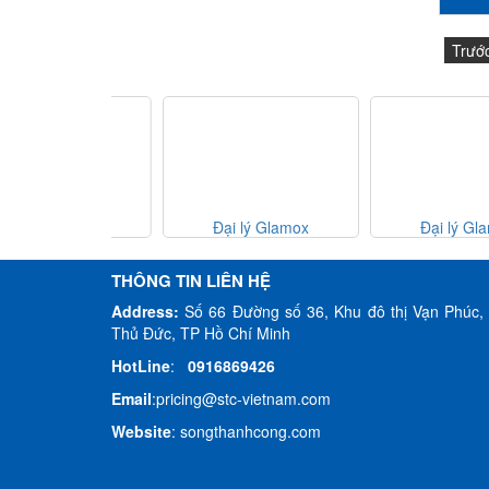
Trướ
ý Glamox
Đại lý Glamox
Đại lý Glamox
m,Glamox
Vietnam,Glamox
Vietnam,Glamox
ne 2 Explosion
Vietnam,Zone 2 Explosion
Vietnam,Downlights, 
THÔNG TIN LIÊN HỆ
ts , Đèn chống
proof lights , Đèn chống
trần
Address:
Số 66 Đường số 36, Khu đô thị Vạn Phúc, 
ổ Zone 46
cháy nổ Zone 66
Thủ Đức, TP Hồ Chí Minh
HotLine
:
0916869426
Email
:
pricing@stc-vietnam.com
Website
:
songthanhcong.com