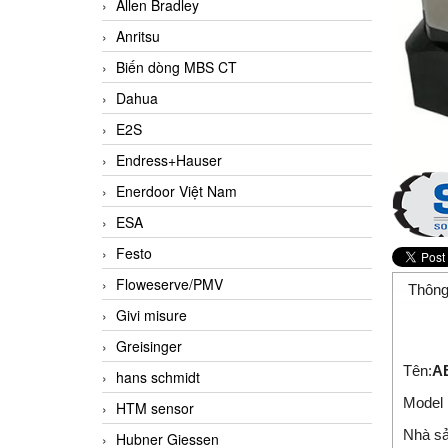
Allen Bradley
Anritsu
Biến dòng MBS CT
Dahua
E2S
Endress+Hauser
Enerdoor Việt Nam
ESA
Festo
Floweserve/PMV
Thông
Givi misure
Greisinger
Tên:
AB
hans schmidt
Model 
HTM sensor
Nhà sả
Hubner Giessen