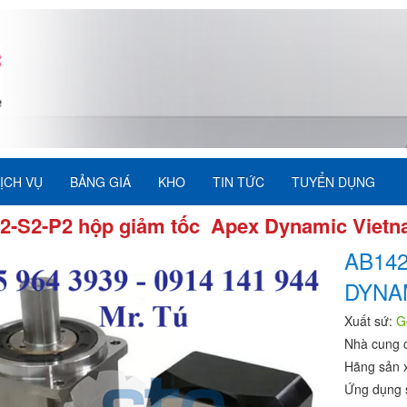
ỊCH VỤ
BẢNG GIÁ
KHO
TIN TỨC
TUYỂN DỤNG
2-S2-P2 hộp giảm tốc Apex Dynamic Viet
AB14
DYNA
Xuất sứ:
G
Nhà cung 
Hãng sản 
Ứng dụng 