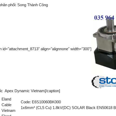
 phân phối:
Song Thành Công
on id="attachment_8713" align="alignnone" width="300"]
ốc Apex Dynamic Vietnam[/caption]
Eland
Code: E6S10060BK000
Cable
1x6mm² (CL5 Cu) 1.8kV(DC) SOLAR Black EN50618 B
Vietnam