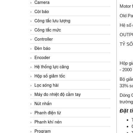
Camera
Motor 
Còi báo
Old Pa
Công tắc lưu lượng
Hệ số q
Công tắc mức
OUTP
Controller
TỶ SỐ
Đèn báo
Encoder
Hộp gi
Hệ thống lực căng
- 2000
Hộp số giảm tốc
Bộ giả
Lọc sóng hài
33% so
Máy đo nhiệt độ cầm tay
Dòng G
trường
Nút nhấn
Đặt t
Phanh điện từ
Phanh khí nén
Program