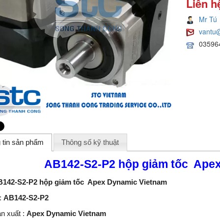
Liên h
Mr Tú
vantu
03596
 tin sản phẩm
Thông số kỹ thuật
AB142-S2-P2 hộp giảm tốc Ape
142-S2-P2 hộp giảm tốc Apex Dynamic Vietnam
:
AB142-S2-P2
n xuất :
Apex Dynamic Vietnam