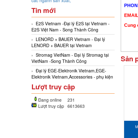
các ngành sản xuất,
PHONE
Tin mới
EMAIL
E2S Vietnam -Đại lý E2S tại Vietnam -
Cung c
E2S Việt Nam - Song Thành Công
LENORD + BAUER Vietnam - Đại lý
LENORD + BAUER tại Vietnam
Stromag VietNam - Đại lý Stromag tại
Sản 
VietNam -Song Thành Công
Đại lý EGE-Elektronik Vietnam,EGE-
Elektronik Vietnam,Accessories - phụ kiện
Lượt truy cập
Đang online
231
Lượt truy cập
6613663
M